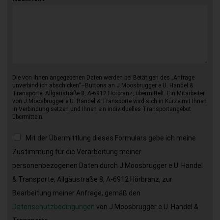
Die von Ihnen angegebenen Daten werden bei Betätigen des „Anfrage
unverbindlich abschicken“–Buttons an J.Moosbrugger e.U. Handel &
Transporte, Allgäustraße 8, A-6912 Hörbranz, übermittelt. Ein Mitarbeiter
von J.Moosbrugger e.U. Handel & Transporte wird sich in Kürze mit Ihnen
in Verbindung setzen und Ihnen ein individuelles Transportangebot
übermitteln.
Mit der Übermittlung dieses Formulars gebe ich meine
Zustimmung für die Verarbeitung meiner
personenbezogenen Daten durch J.Moosbrugger e.U. Handel
& Transporte, Allgäustraße 8, A-6912 Hörbranz, zur
Bearbeitung meiner Anfrage, gemäß den
Datenschutzbedingungen
von J.Moosbrugger e.U. Handel &