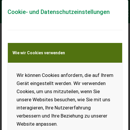
Cookie- und Datenschutzeinstellungen
Meine Transportkostenanfrage
Wie wir Cookies verwenden
Transport von Land- und Baumaschinen –
KEINE Tiertransporte
Keine Anfrage Möglich!
Wir können Cookies anfordern, die auf Ihrem
Gerät eingestellt werden. Wir verwenden
Cookies, um uns mitzuteilen, wenn Sie
unsere Websites besuchen, wie Sie mit uns
Ladeort
interagieren, Ihre Nutzererfahrung
verbessern und Ihre Beziehung zu unserer
PLZ
Ort
Website anpassen.