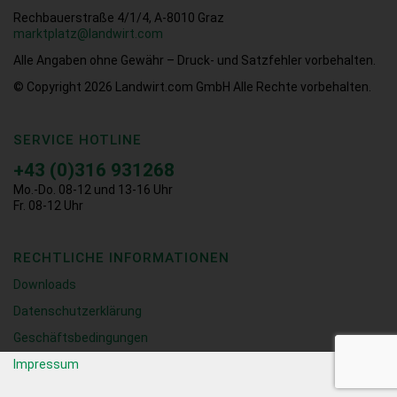
Rechbauerstraße 4/1/4, A-8010 Graz
marktplatz@landwirt.com
Alle Angaben ohne Gewähr – Druck- und Satzfehler vorbehalten.
© Copyright 2026
Landwirt.com GmbH Alle Rechte vorbehalten.
SERVICE HOTLINE
+43 (0)316 931268
Mo.-Do. 08-12 und 13-16 Uhr
Fr. 08-12 Uhr
RECHTLICHE INFORMATIONEN
Downloads
Datenschutzerklärung
Geschäftsbedingungen
Impressum