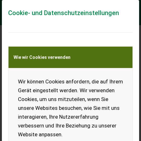
Cookie- und Datenschutzeinstellungen
Meine Transportkostenanfrage
Wie wir Cookies verwenden
Transport von Land- und Baumaschinen –
KEINE Tiertransporte
Wir können Cookies anfordern, die auf Ihrem
Rinieri BioDynamic RSI 65 m
Zwischenstockmähscheibe
Gerät eingestellt werden. Wir verwenden
RINIERI - Der Spezialist im Weingarten !
Cookies, um uns mitzuteilen, wenn Sie
unsere Websites besuchen, wie Sie mit uns
✨ RINIERI Bio- Dynamic RSI ✔️ Modell : RSI 65 Heckanbau ✔️ V O
R F Ü H R G E R Ä T ✔️ in serienmässiger Ausführung ✔️ mit
interagieren, Ihre Nutzererfahrung
schwenkbarer Mähscheibe...
verbessern und Ihre Beziehung zu unserer
EUR 6.999
inkl. 20 % MwSt.
Website anpassen.