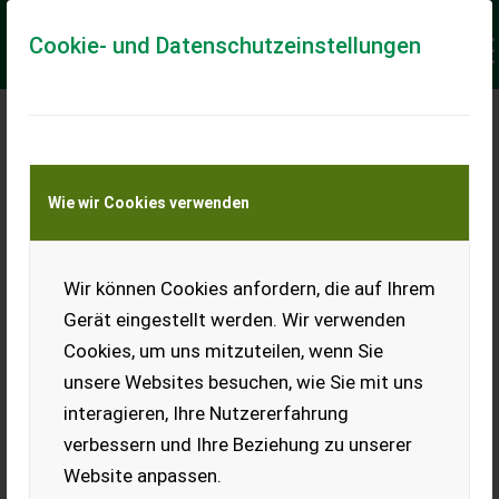
Cookie- und Datenschutzeinstellungen
Meine Transportkostenanfrage
Wie wir Cookies verwenden
Transport von Land- und Baumaschinen –
KEINE Tiertransporte
Keine Anfrage Möglich!
Wir können Cookies anfordern, die auf Ihrem
Gerät eingestellt werden. Wir verwenden
Cookies, um uns mitzuteilen, wenn Sie
unsere Websites besuchen, wie Sie mit uns
Ladeort
interagieren, Ihre Nutzererfahrung
verbessern und Ihre Beziehung zu unserer
PLZ
Ort
Website anpassen.