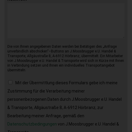
Die von Ihnen angegebenen Daten werden bei Betätigen des „Anfrage
unverbindlich abschicken“–Buttons an J.Moosbrugger e.U. Handel &
Transporte, Allgäustraße 8, A-6912 Hörbranz, übermittelt. Ein Mitarbeiter
von J.Moosbrugger e.U. Handel & Transporte wird sich in Kürze mit Ihnen
in Verbindung setzen und Ihnen ein individuelles Transportangebot
übermitteln.
Mit der Übermittlung dieses Formulars gebe ich meine
Zustimmung für die Verarbeitung meiner
personenbezogenen Daten durch J.Moosbrugger e.U. Handel
& Transporte, Allgäustraße 8, A-6912 Hörbranz, zur
Bearbeitung meiner Anfrage, gemäß den
Datenschutzbedingungen
von J.Moosbrugger e.U. Handel &