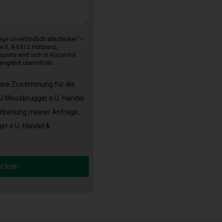
age unverbindlich abschicken“–
e 8, A-6912 Hörbranz,
sporte wird sich in Kürze mit
angebot übermitteln.
eine Zustimmung für die
J.Moosbrugger e.U. Handel
arbeitung meiner Anfrage,
r e.U. Handel &
icken