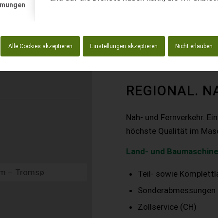
mmungen
Alle Cookies akzeptieren
Einstellungen akzeptieren
Nicht erlauben
REGIONAL. N
Nah- und Fernverkehr. Ei
höchste Qualität im Mas
Land- und Baumaschine
Teil- sowie Komplett
Sonderabmessungen
Zollservice (CH)