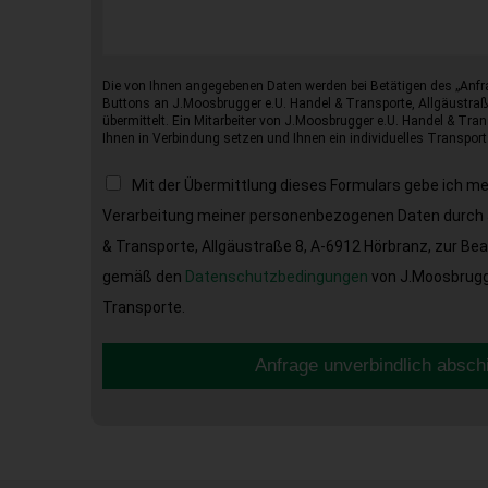
Die von Ihnen angegebenen Daten werden bei Betätigen des „Anfr
Buttons an J.Moosbrugger e.U. Handel & Transporte, Allgäustraß
übermittelt. Ein Mitarbeiter von J.Moosbrugger e.U. Handel & Tran
Ihnen in Verbindung setzen und Ihnen ein individuelles Transport
Mit der Übermittlung dieses Formulars gebe ich m
Verarbeitung meiner personenbezogenen Daten durch 
& Transporte, Allgäustraße 8, A-6912 Hörbranz, zur Be
gemäß den
Datenschutzbedingungen
von J.Moosbrugge
Transporte.
Anfrage unverbindlich absch