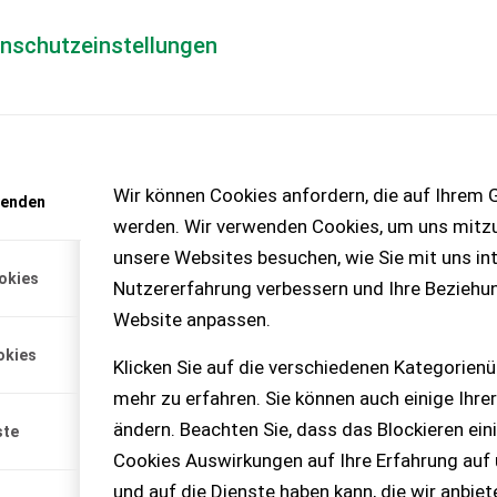
enschutzeinstellungen
Händlerlogin
für Händler
Mediada
anfrage
Wir können Cookies anfordern, die auf Ihrem G
wenden
chinen – KEINE
werden. Wir verwenden Cookies, um uns mitzu
unsere Websites besuchen, wie Sie mit uns int
okies
Nutzererfahrung verbessern und Ihre Beziehu
Website anpassen.
esters Please provide
okies
alg.no/6767 for mor...
Klicken Sie auf die verschiedenen Kategorienü
mehr zu erfahren. Sie können auch einige Ihrer
ändern. Beachten Sie, dass das Blockieren ein
ste
Cookies Auswirkungen auf Ihre Erfahrung auf
und auf die Dienste haben kann, die wir anbie