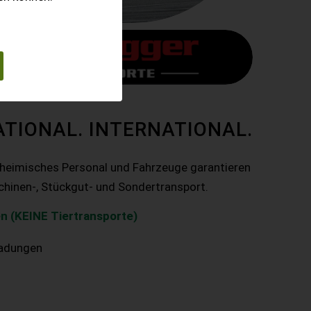
ATIONAL. INTERNATIONAL.
nheimisches Personal und Fahrzeuge garantieren
chinen-, Stückgut- und Sondertransport.
n (KEINE Tiertransporte)
ladungen