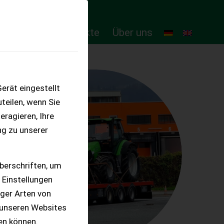
ten
Online-Produkte
Über uns
erät eingestellt
teilen, wenn Sie
eragieren, Ihre
ng zu unserer
berschriften, um
 Einstellungen
iger Arten von
 unseren Websites
ten können.