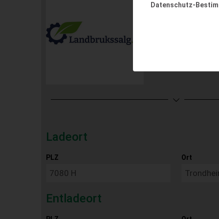
Datenschutz-Besti
Ladeort
PLZ
Ort
Entladeort
PLZ
Ort