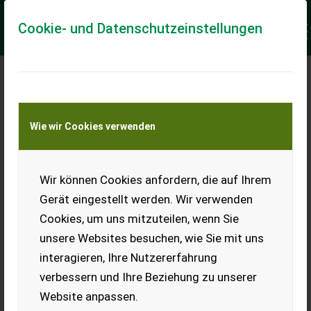
Cookie- und Datenschutzeinstellungen
Meine Transportkostenanfrage
Wie wir Cookies verwenden
Transport von Land- und Baumaschinen –
KEINE Tiertransporte
Keine Anfrage Möglich!
Wir können Cookies anfordern, die auf Ihrem
Gerät eingestellt werden. Wir verwenden
Cookies, um uns mitzuteilen, wenn Sie
unsere Websites besuchen, wie Sie mit uns
Ladeort
interagieren, Ihre Nutzererfahrung
verbessern und Ihre Beziehung zu unserer
PLZ
Ort
Website anpassen.