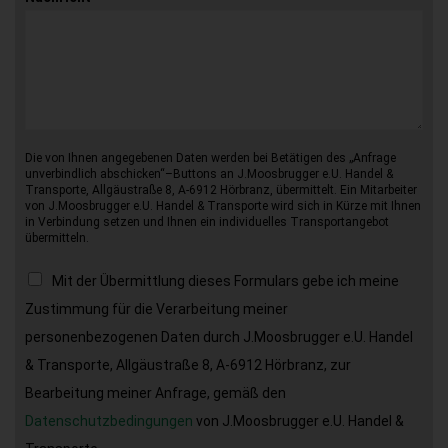
Die von Ihnen angegebenen Daten werden bei Betätigen des „Anfrage
unverbindlich abschicken“–Buttons an J.Moosbrugger e.U. Handel &
Transporte, Allgäustraße 8, A-6912 Hörbranz, übermittelt. Ein Mitarbeiter
von J.Moosbrugger e.U. Handel & Transporte wird sich in Kürze mit Ihnen
in Verbindung setzen und Ihnen ein individuelles Transportangebot
übermitteln.
Mit der Übermittlung dieses Formulars gebe ich meine
Zustimmung für die Verarbeitung meiner
personenbezogenen Daten durch J.Moosbrugger e.U. Handel
& Transporte, Allgäustraße 8, A-6912 Hörbranz, zur
Bearbeitung meiner Anfrage, gemäß den
Datenschutzbedingungen
von J.Moosbrugger e.U. Handel &