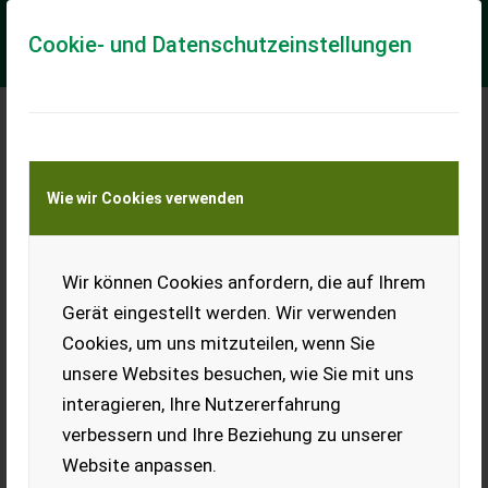
Cookie- und Datenschutzeinstellungen
Meine Transportkostenanfrage
Wie wir Cookies verwenden
Transport von Land- und Baumaschinen –
KEINE Tiertransporte
Wir können Cookies anfordern, die auf Ihrem
Claas Elios 320
Gerät eingestellt werden. Wir verwenden
Mietrückläufer Claas Elios 320, war für einen Kunden mit
Cookies, um uns mitzuteilen, wenn Sie
einem Wasserfass im Baustelleneinsatz Powershuttle und
Lastschaltung, leise Ebene Kabine, ...
unsere Websites besuchen, wie Sie mit uns
interagieren, Ihre Nutzererfahrung
EUR 57.480
inkl. 20 % MwSt.
verbessern und Ihre Beziehung zu unserer
Website anpassen.