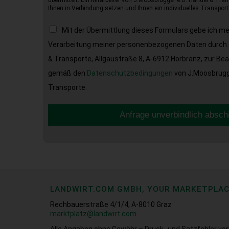
übermittelt. Ein Mitarbeiter von J.Moosbrugger e.U. Handel & Tran
Ihnen in Verbindung setzen und Ihnen ein individuelles Transport
Mit der Übermittlung dieses Formulars gebe ich m
Verarbeitung meiner personenbezogenen Daten durch 
& Transporte, Allgäustraße 8, A-6912 Hörbranz, zur Be
gemäß den
Datenschutzbedingungen
von J.Moosbrugge
Transporte.
Anfrage unverbindlich absch
LANDWIRT.COM GMBH, YOUR MARKETPLA
Rechbauerstraße 4/1/4, A-8010 Graz
marktplatz@landwirt.com