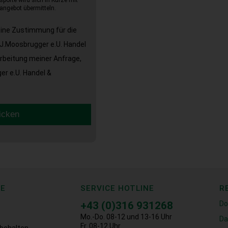
sporte wird sich in Kürze mit
angebot übermitteln.
eine Zustimmung für die
J.Moosbrugger e.U. Handel
arbeitung meiner Anfrage,
r e.U. Handel &
icken
CE
SERVICE HOTLINE
R
+43 (0)316 931268
Do
Mo.-Do. 08-12 und 13-16 Uhr
Da
Fr. 08-12 Uhr