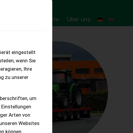
ten
Online-Produkte
Über uns
erät eingestellt
teilen, wenn Sie
eragieren, Ihre
ng zu unserer
berschriften, um
 Einstellungen
iger Arten von
 unseren Websites
ten können.