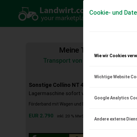
Cookie- und Dat
Meine Transportkosten
Wie wir Cookies ver
Transport von Land- und Baumas
Tiertransporte
Wichtige Website Co
Sonstige Collino NT 4/400
Lagermaschine sofort verfügbar
Google Analytics Co
Förderband mit Wagen und E-Motor, PVC-Matte 40cm/b
EUR 2.790
inkl. 20 % MwSt.
Andere externe Dien