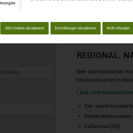
mmungen
Alle Cookies akzeptieren
Einstellungen akzeptieren
Nicht erlauben
REGIONAL. N
Nah- und Fernverkehr. Ei
höchste Qualität im Mas
Land- und Baumaschine
Teil- sowie Komplett
Sonderabmessungen
Zollservice (CH)