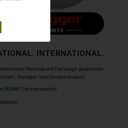
ATIONAL. INTERNATIONAL.
nheimisches Personal und Fahrzeuge garantieren
chinen-, Stückgut- und Sondertransport.
n (KEINE Tiertransporte)
ladungen