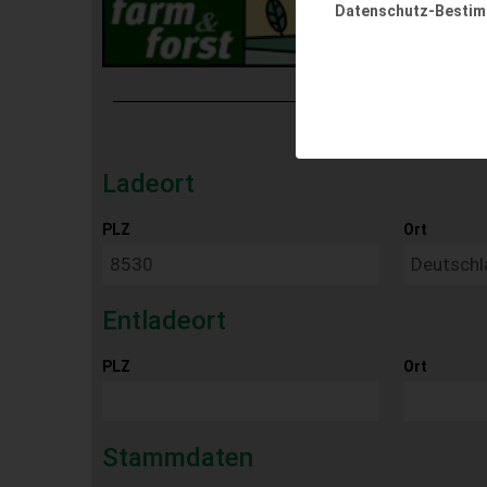
Datenschutz-Besti
Ladeort
PLZ
Ort
Entladeort
PLZ
Ort
Stammdaten