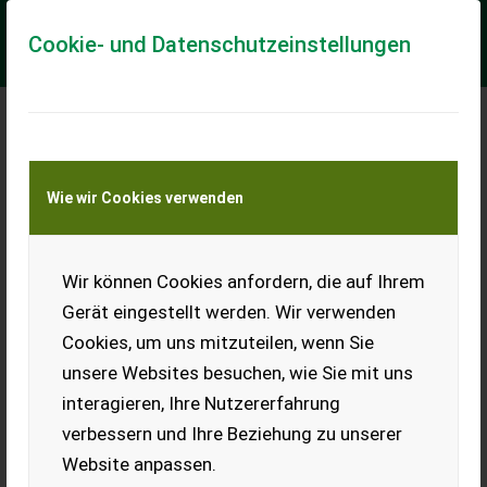
Cookie- und Datenschutzeinstellungen
Meine Transportkostenanfrage
Wie wir Cookies verwenden
Transport von Land- und Baumaschinen –
KEINE Tiertransporte
Wir können Cookies anfordern, die auf Ihrem
Manitou MLT 627T Turbo Teleskoplader in
gutem Zustand
Gerät eingestellt werden. Wir verwenden
Cookies, um uns mitzuteilen, wenn Sie
Privatverkauf! Gebrauchter Manitou MLT 627 Turbo
Teleskoplader in folgender Ausführung: * max. Hubhöhe 5,5m
unsere Websites besuchen, wie Sie mit uns
* Eigengewicht ca. 6to * Hubkraft c...
interagieren, Ihre Nutzererfahrung
EUR 42.500
inkl. 20 % MwSt.
verbessern und Ihre Beziehung zu unserer
Website anpassen.