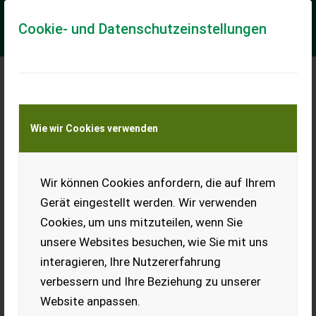
Cookie- und Datenschutzeinstellungen
Meine Transportkostenanfrage
Wie wir Cookies verwenden
Transport von Land- und Baumaschinen –
KEINE Tiertransporte
Wir können Cookies anfordern, die auf Ihrem
Sonstige Kofferanhänger Modell F2730 HTD
Gerät eingestellt werden. Wir verwenden
Gesamtgewicht: 2700 kg Eigengewicht: 650 kg Nutzlast: 2050
Cookies, um uns mitzuteilen, wenn Sie
kg Innenmaße: 3050 x 1460 x 1800 mm Ladehöhe: 52 cm
Achsen: 2 Achsen – gebremst Bereifun...
unsere Websites besuchen, wie Sie mit uns
interagieren, Ihre Nutzererfahrung
EUR 6.350
inkl. 20 % MwSt.
verbessern und Ihre Beziehung zu unserer
Website anpassen.