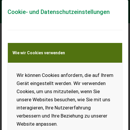
Cookie- und Datenschutzeinstellungen
Meine Transportkostenanfrage
Wie wir Cookies verwenden
Transport von Land- und Baumaschinen –
KEINE Tiertransporte
Wir können Cookies anfordern, die auf Ihrem
Sonstige Kofferanhänger Modell FC1330 HD
Gerät eingestellt werden. Wir verwenden
Gesamtgewicht: 1300 kg Eigengewicht: 730 kg Nutzlast: 570
Cookies, um uns mitzuteilen, wenn Sie
kg Innenmaße: 3000 x 1800 x 1800 mm Ladehöhe: 60 cm
Achsen: 1 Achsen – gebremst Bereifung...
unsere Websites besuchen, wie Sie mit uns
interagieren, Ihre Nutzererfahrung
EUR 5.750
inkl. 20 % MwSt.
verbessern und Ihre Beziehung zu unserer
Website anpassen.