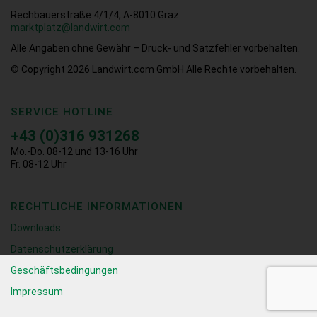
Rechbauerstraße 4/1/4, A-8010 Graz
marktplatz@landwirt.com
Alle Angaben ohne Gewähr – Druck- und Satzfehler vorbehalten.
© Copyright 2026
Landwirt.com GmbH Alle Rechte vorbehalten.
SERVICE HOTLINE
+43 (0)316 931268
Mo.-Do. 08-12 und 13-16 Uhr
Fr. 08-12 Uhr
RECHTLICHE INFORMATIONEN
Downloads
Datenschutzerklärung
Geschäftsbedingungen
Impressum