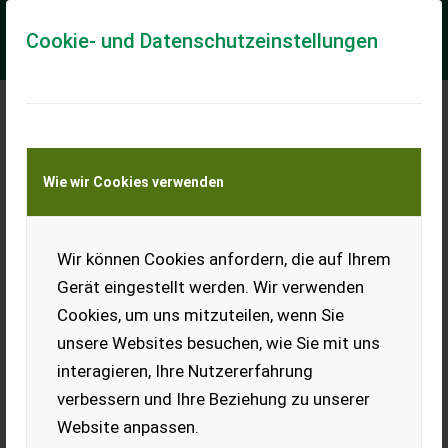
Cookie- und Datenschutzeinstellungen
Meine Transportkostenanfrage
Wie wir Cookies verwenden
Transport von Land- und Baumaschinen –
KEINE Tiertransporte
Wir können Cookies anfordern, die auf Ihrem
Pöttinger Novacat 352 V
Gerät eingestellt werden. Wir verwenden
Mittenaufhängung
Cookies, um uns mitzuteilen, wenn Sie
Pöttinger Hochleistungsmähwerk 352 V mit
unsere Websites besuchen, wie Sie mit uns
Mittenaufhängung
interagieren, Ihre Nutzererfahrung
EUR 12.800
MwSt nicht ausweisbar
verbessern und Ihre Beziehung zu unserer
Website anpassen.