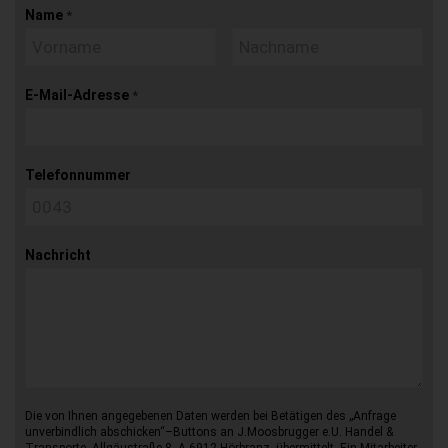
Name
*
E-Mail-Adresse
*
Telefonnummer
Nachricht
Die von Ihnen angegebenen Daten werden bei Betätigen des „Anfrage
unverbindlich abschicken“–Buttons an J.Moosbrugger e.U. Handel &
Transporte, Allgäustraße 8, A-6912 Hörbranz, übermittelt. Ein Mitarbeiter