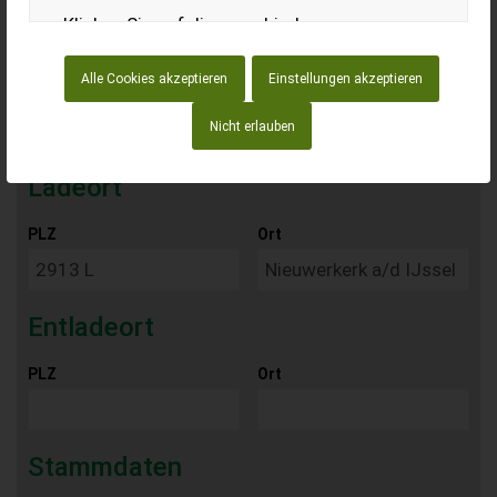
Klicken Sie auf die verschiedenen
Kategorienüberschriften, um mehr zu
Wichtige Website Cookies
Alle Cookies akzeptieren
Einstellungen akzeptieren
erfahren. Sie können auch einige Ihrer
Einstellungen ändern. Beachten Sie, dass
Nicht erlauben
Google Analytics Cookies
das Blockieren einiger Arten von Cookies
Auswirkungen auf Ihre Erfahrung auf
Ladeort
unseren Websites und auf die Dienste haben
Andere externe Dienste
PLZ
Ort
kann, die wir anbieten können.
Datenschutz-Bestimmungen
Entladeort
PLZ
Ort
Stammdaten