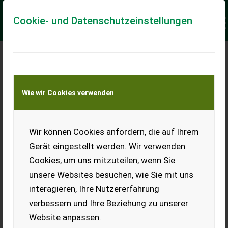
Cookie- und Datenschutzeinstellungen
Meine Transportkostenanfrage
Wie wir Cookies verwenden
Transport von Land- und Baumaschinen –
KEINE Tiertransporte
Keine Anfrage Möglich!
Wir können Cookies anfordern, die auf Ihrem
Gerät eingestellt werden. Wir verwenden
Cookies, um uns mitzuteilen, wenn Sie
unsere Websites besuchen, wie Sie mit uns
Ladeort
interagieren, Ihre Nutzererfahrung
verbessern und Ihre Beziehung zu unserer
PLZ
Ort
Website anpassen.