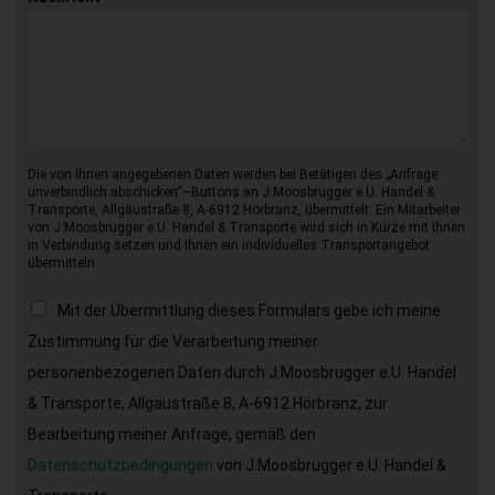
Die von Ihnen angegebenen Daten werden bei Betätigen des „Anfrage
unverbindlich abschicken“–Buttons an J.Moosbrugger e.U. Handel &
Transporte, Allgäustraße 8, A-6912 Hörbranz, übermittelt. Ein Mitarbeiter
von J.Moosbrugger e.U. Handel & Transporte wird sich in Kürze mit Ihnen
in Verbindung setzen und Ihnen ein individuelles Transportangebot
übermitteln.
Mit der Übermittlung dieses Formulars gebe ich meine
Zustimmung für die Verarbeitung meiner
personenbezogenen Daten durch J.Moosbrugger e.U. Handel
& Transporte, Allgäustraße 8, A-6912 Hörbranz, zur
Bearbeitung meiner Anfrage, gemäß den
Datenschutzbedingungen
von J.Moosbrugger e.U. Handel &