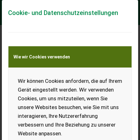
Cookie- und Datenschutzeinstellungen
Meine Transportkostenanfrage
Wie wir Cookies verwenden
Transport von Land- und Baumaschinen –
KEINE Tiertransporte
Wir können Cookies anfordern, die auf Ihrem
Sonstige 3030
Gerät eingestellt werden. Wir verwenden
Die Vergussmaschine 3030 ist sehr einfach zu bedienen. Sie
Cookies, um uns mitzuteilen, wenn Sie
ist mit einem Touchscreen verbunden, auf dem die Anzahl der
gedrehten Töpfe, die Drehges...
unsere Websites besuchen, wie Sie mit uns
interagieren, Ihre Nutzererfahrung
EUR 0
verbessern und Ihre Beziehung zu unserer
Website anpassen.