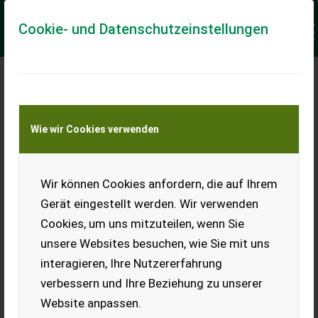
Cookie- und Datenschutzeinstellungen
Meine Transportkostenanfrage
Wie wir Cookies verwenden
Transport von Land- und Baumaschinen –
KEINE Tiertransporte
Keine Anfrage Möglich!
Wir können Cookies anfordern, die auf Ihrem
Gerät eingestellt werden. Wir verwenden
Cookies, um uns mitzuteilen, wenn Sie
unsere Websites besuchen, wie Sie mit uns
Ladeort
interagieren, Ihre Nutzererfahrung
verbessern und Ihre Beziehung zu unserer
PLZ
Ort
Website anpassen.