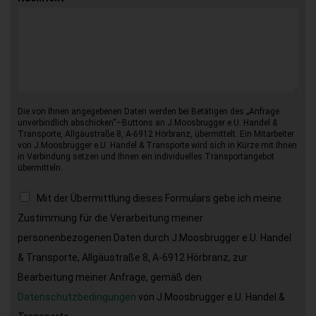
Die von Ihnen angegebenen Daten werden bei Betätigen des „Anfrage
unverbindlich abschicken“–Buttons an J.Moosbrugger e.U. Handel &
Transporte, Allgäustraße 8, A-6912 Hörbranz, übermittelt. Ein Mitarbeiter
von J.Moosbrugger e.U. Handel & Transporte wird sich in Kürze mit Ihnen
in Verbindung setzen und Ihnen ein individuelles Transportangebot
übermitteln.
Mit der Übermittlung dieses Formulars gebe ich meine
Zustimmung für die Verarbeitung meiner
personenbezogenen Daten durch J.Moosbrugger e.U. Handel
& Transporte, Allgäustraße 8, A-6912 Hörbranz, zur
Bearbeitung meiner Anfrage, gemäß den
Datenschutzbedingungen
von J.Moosbrugger e.U. Handel &