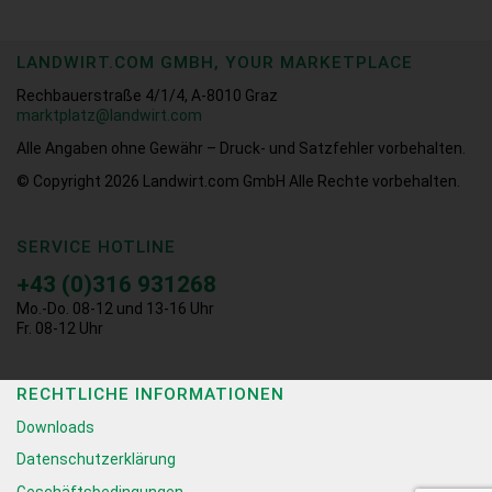
LANDWIRT.COM GMBH, YOUR MARKETPLACE
Rechbauerstraße 4/1/4, A-8010 Graz
marktplatz@landwirt.com
Alle Angaben ohne Gewähr – Druck- und Satzfehler vorbehalten.
© Copyright 2026
Landwirt.com GmbH Alle Rechte vorbehalten.
SERVICE HOTLINE
+43 (0)316 931268
Mo.-Do. 08-12 und 13-16 Uhr
Fr. 08-12 Uhr
RECHTLICHE INFORMATIONEN
Downloads
Datenschutzerklärung