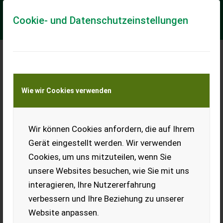
Cookie- und Datenschutzeinstellungen
Meine Transportkostenanfrage
Wie wir Cookies verwenden
Transport von Land- und Baumaschinen –
KEINE Tiertransporte
Wir können Cookies anfordern, die auf Ihrem
Holzknecht HS 270 E
Gerät eingestellt werden. Wir verwenden
Holzknecht Seilwinde 270 E,
Cookies, um uns mitzuteilen, wenn Sie
Elektrische Bedienung, 6 t
Zugkraft, Schutzgitter, 4
unsere Websites besuchen, wie Sie mit uns
Seilgleiter, Endhaken und
interagieren, Ihre Nutzererfahrung
Gelenkwelle,
Motorsägenhalter, sofort
verbessern und Ihre Beziehung zu unserer
ve...
Website anpassen.
EUR 3.690
inkl. 13%