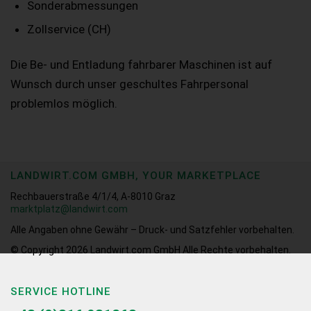
Sonderabmessungen
Zollservice (CH)
Die Be- und Entladung fahrbarer Maschinen ist auf
Wunsch durch unser geschultes Fahrpersonal
problemlos möglich.
LANDWIRT.COM GMBH, YOUR MARKETPLACE
Rechbauerstraße 4/1/4, A-8010 Graz
marktplatz@landwirt.com
Alle Angaben ohne Gewähr – Druck- und Satzfehler vorbehalten.
© Copyright 2026
Landwirt.com GmbH Alle Rechte vorbehalten.
SERVICE HOTLINE