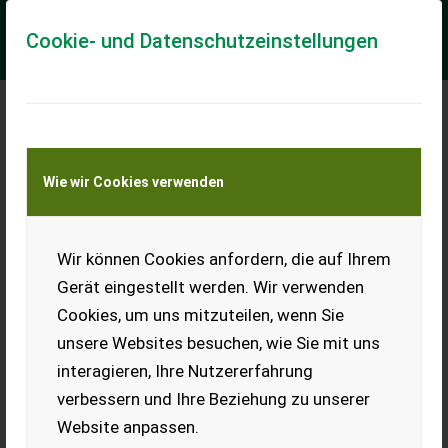
Cookie- und Datenschutzeinstellungen
Meine Transportkostenanfrage
Wie wir Cookies verwenden
Transport von Land- und Baumaschinen –
KEINE Tiertransporte
Wir können Cookies anfordern, die auf Ihrem
Valtra Valtra T144H -
GB406
Gerät eingestellt werden. Wir verwenden
Cookies, um uns mitzuteilen, wenn Sie
Leistung 176PS, 6 Zylinder
Sisu Motor, Baujahr 2019,
unsere Websites besuchen, wie Sie mit uns
30V und 30R Gänge mit
interagieren, Ihre Nutzererfahrung
Kriechgänge, mit
elektrohydraulischem
verbessern und Ihre Beziehung zu unserer
Wendegetriebe, 4 DW
Website anpassen.
Steuergeräte h...