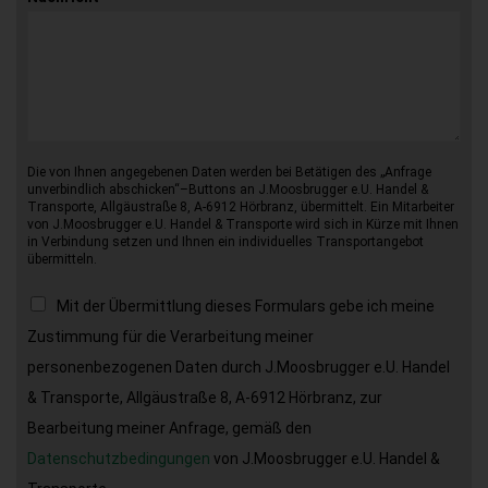
Die von Ihnen angegebenen Daten werden bei Betätigen des „Anfrage
unverbindlich abschicken“–Buttons an J.Moosbrugger e.U. Handel &
Transporte, Allgäustraße 8, A-6912 Hörbranz, übermittelt. Ein Mitarbeiter
von J.Moosbrugger e.U. Handel & Transporte wird sich in Kürze mit Ihnen
in Verbindung setzen und Ihnen ein individuelles Transportangebot
übermitteln.
Mit der Übermittlung dieses Formulars gebe ich meine
Zustimmung für die Verarbeitung meiner
personenbezogenen Daten durch J.Moosbrugger e.U. Handel
& Transporte, Allgäustraße 8, A-6912 Hörbranz, zur
Bearbeitung meiner Anfrage, gemäß den
Datenschutzbedingungen
von J.Moosbrugger e.U. Handel &