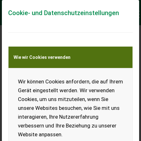
Cookie- und Datenschutzeinstellungen
Meine Transportkostenanfrage
Wie wir Cookies verwenden
Transport von Land- und Baumaschinen –
KEINE Tiertransporte
Keine Anfrage Möglich!
Wir können Cookies anfordern, die auf Ihrem
Gerät eingestellt werden. Wir verwenden
Cookies, um uns mitzuteilen, wenn Sie
unsere Websites besuchen, wie Sie mit uns
Ladeort
interagieren, Ihre Nutzererfahrung
verbessern und Ihre Beziehung zu unserer
PLZ
Ort
Website anpassen.