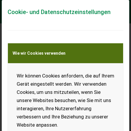
Cookie- und Datenschutzeinstellungen
Meine Transportkostenanfrage
Wie wir Cookies verwenden
Transport von Land- und Baumaschinen –
KEINE Tiertransporte
Wir können Cookies anfordern, die auf Ihrem
Sonstige Ballenzange
Gerät eingestellt werden. Wir verwenden
hydrl. mit 3 Pkt. EURO-Aufnahme Informieren Sie sich bitte vor
Cookies, um uns mitzuteilen, wenn Sie
Fahrt-Antritt telefonisch, ob die von Ihnen angefragte
Maschine aktuell bei uns am...
unsere Websites besuchen, wie Sie mit uns
interagieren, Ihre Nutzererfahrung
EUR 1.200
inkl. 20 % MwSt.
verbessern und Ihre Beziehung zu unserer
Website anpassen.