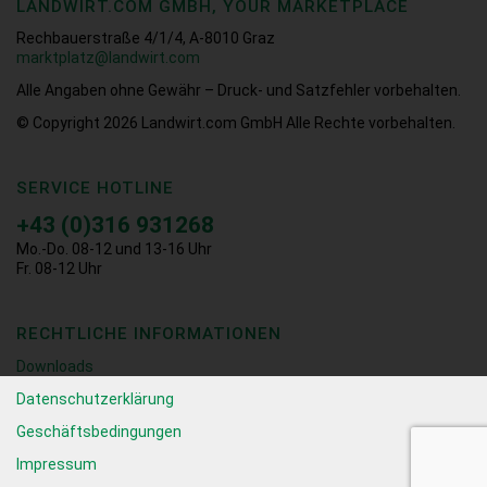
LANDWIRT.COM GMBH, YOUR MARKETPLACE
Rechbauerstraße 4/1/4, A-8010 Graz
marktplatz@landwirt.com
Alle Angaben ohne Gewähr – Druck- und Satzfehler vorbehalten.
© Copyright 2026
Landwirt.com GmbH Alle Rechte vorbehalten.
SERVICE HOTLINE
+43 (0)316 931268
Mo.-Do. 08-12 und 13-16 Uhr
Fr. 08-12 Uhr
RECHTLICHE INFORMATIONEN
Downloads
Datenschutzerklärung
Geschäftsbedingungen
Impressum