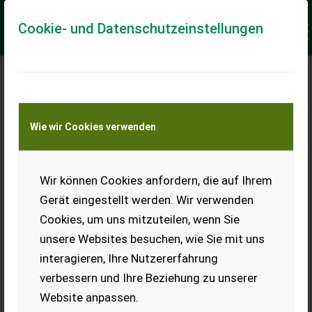
Cookie- und Datenschutzeinstellungen
Meine Transportkostenanfrage
Wie wir Cookies verwenden
Transport von Land- und Baumaschinen –
KEINE Tiertransporte
Keine Anfrage Möglich!
Wir können Cookies anfordern, die auf Ihrem
Gerät eingestellt werden. Wir verwenden
Cookies, um uns mitzuteilen, wenn Sie
unsere Websites besuchen, wie Sie mit uns
Ladeort
interagieren, Ihre Nutzererfahrung
verbessern und Ihre Beziehung zu unserer
PLZ
Ort
Website anpassen.