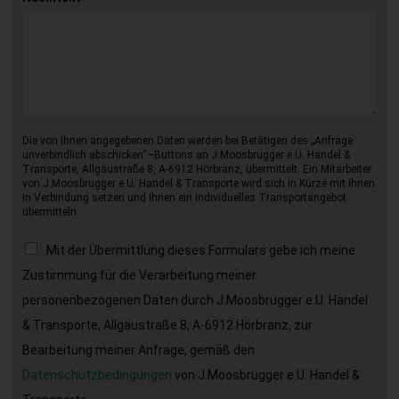
Die von Ihnen angegebenen Daten werden bei Betätigen des „Anfrage
unverbindlich abschicken“–Buttons an J.Moosbrugger e.U. Handel &
Transporte, Allgäustraße 8, A-6912 Hörbranz, übermittelt. Ein Mitarbeiter
von J.Moosbrugger e.U. Handel & Transporte wird sich in Kürze mit Ihnen
in Verbindung setzen und Ihnen ein individuelles Transportangebot
übermitteln.
Mit der Übermittlung dieses Formulars gebe ich meine
Zustimmung für die Verarbeitung meiner
personenbezogenen Daten durch J.Moosbrugger e.U. Handel
& Transporte, Allgäustraße 8, A-6912 Hörbranz, zur
Bearbeitung meiner Anfrage, gemäß den
Datenschutzbedingungen
von J.Moosbrugger e.U. Handel &