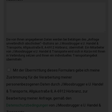
Die von Ihnen angegebenen Daten werden bei Betätigen des „Anfrage
unverbindlich abschicken“–Buttons an J.Moosbrugger e.U. Handel &
Transporte, Allgäustraße 8, A-6912 Hörbranz, übermittelt. Ein Mitarbeiter
von J.Moosbrugger e.U. Handel & Transporte wird sich in Kürze mit Ihnen
in Verbindung setzen und Ihnen ein individuelles Transportangebot
übermitteln.
Mit der Übermittlung dieses Formulars gebe ich meine
Zustimmung für die Verarbeitung meiner
personenbezogenen Daten durch J.Moosbrugger e.U. Handel
& Transporte, Allgäustraße 8, A-6912 Hörbranz, zur
Bearbeitung meiner Anfrage, gemäß den
Datenschutzbedingungen
von J.Moosbrugger e.U. Handel &