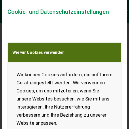
Cookie- und Datenschutzeinstellungen
Meine Transportkostenanfrage
Wie wir Cookies verwenden
Transport von Land- und Baumaschinen –
KEINE Tiertransporte
Keine Anfrage Möglich!
Wir können Cookies anfordern, die auf Ihrem
Gerät eingestellt werden. Wir verwenden
Cookies, um uns mitzuteilen, wenn Sie
unsere Websites besuchen, wie Sie mit uns
Ladeort
interagieren, Ihre Nutzererfahrung
verbessern und Ihre Beziehung zu unserer
PLZ
Ort
Website anpassen.