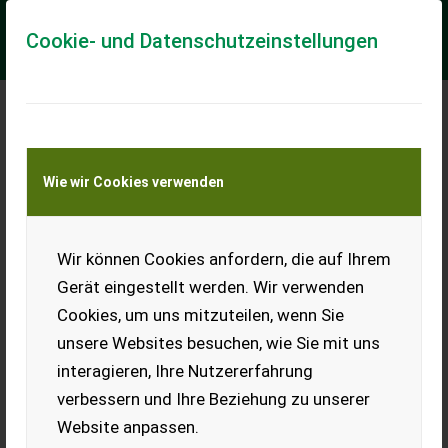
Cookie- und Datenschutzeinstellungen
Meine Transportkostenanfrage
Wie wir Cookies verwenden
Transport von Land- und Baumaschinen –
KEINE Tiertransporte
Wir können Cookies anfordern, die auf Ihrem
Sonstige Drechselbank Holzmann D1300F
gebraucht
Gerät eingestellt werden. Wir verwenden
Cookies, um uns mitzuteilen, wenn Sie
Drechselbank Holzmann D1300F, guter Zustand,
serienmäßige Ausstattung, 1300 mm Spitzenweite, 210 mm
unsere Websites besuchen, wie Sie mit uns
Spitzenhöhe, 180 kgPreisänderungen vorbehalten,...
interagieren, Ihre Nutzererfahrung
EUR 1.390
MwSt nicht ausweisbar
verbessern und Ihre Beziehung zu unserer
Website anpassen.