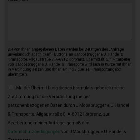
Die von Ihnen angegebenen Daten werden bei Betätigen des „Anfrage
unverbindlich abschicken“–Buttons an J.Moosbrugger e.U. Handel &
Transporte, Allgäustraße 8, A-6912 Hörbranz, übermittelt. Ein Mitarbeiter
von J.Moosbrugger e.U. Handel & Transporte wird sich in Kürze mit Ihnen
in Verbindung setzen und Ihnen ein individuelles Transportangebot
übermitteln.
Mit der Übermittlung dieses Formulars gebe ich meine
Zustimmung für die Verarbeitung meiner
personenbezogenen Daten durch J.Moosbrugger e.U. Handel
& Transporte, Allgäustraße 8, A-6912 Hörbranz, zur
Bearbeitung meiner Anfrage, gemäß den
Datenschutzbedingungen
von J.Moosbrugger e.U. Handel &