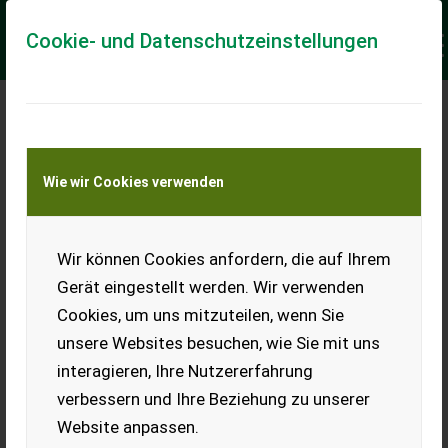
Cookie- und Datenschutzeinstellungen
Meine Transportkostenanfrage
Wie wir Cookies verwenden
Transport von Land- und Baumaschinen –
KEINE Tiertransporte
Keine Anfrage Möglich!
Wir können Cookies anfordern, die auf Ihrem
Gerät eingestellt werden. Wir verwenden
Cookies, um uns mitzuteilen, wenn Sie
unsere Websites besuchen, wie Sie mit uns
Ladeort
interagieren, Ihre Nutzererfahrung
verbessern und Ihre Beziehung zu unserer
PLZ
Ort
Website anpassen.