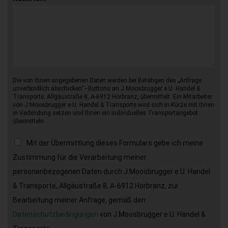
Die von Ihnen angegebenen Daten werden bei Betätigen des „Anfrage
unverbindlich abschicken“–Buttons an J.Moosbrugger e.U. Handel &
Transporte, Allgäustraße 8, A-6912 Hörbranz, übermittelt. Ein Mitarbeiter
von J.Moosbrugger e.U. Handel & Transporte wird sich in Kürze mit Ihnen
in Verbindung setzen und Ihnen ein individuelles Transportangebot
übermitteln.
Mit der Übermittlung dieses Formulars gebe ich meine
Zustimmung für die Verarbeitung meiner
personenbezogenen Daten durch J.Moosbrugger e.U. Handel
& Transporte, Allgäustraße 8, A-6912 Hörbranz, zur
Bearbeitung meiner Anfrage, gemäß den
Datenschutzbedingungen
von J.Moosbrugger e.U. Handel &