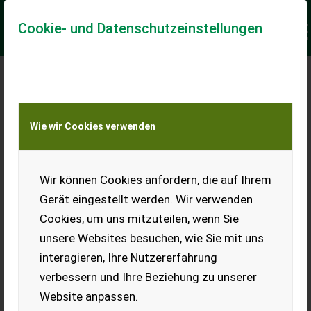
Cookie- und Datenschutzeinstellungen
Meine Transportkostenanfrage
Wie wir Cookies verwenden
Transport von Land- und Baumaschinen –
KEINE Tiertransporte
Keine Anfrage Möglich!
Wir können Cookies anfordern, die auf Ihrem
Gerät eingestellt werden. Wir verwenden
Cookies, um uns mitzuteilen, wenn Sie
unsere Websites besuchen, wie Sie mit uns
Ladeort
interagieren, Ihre Nutzererfahrung
verbessern und Ihre Beziehung zu unserer
PLZ
Ort
Website anpassen.