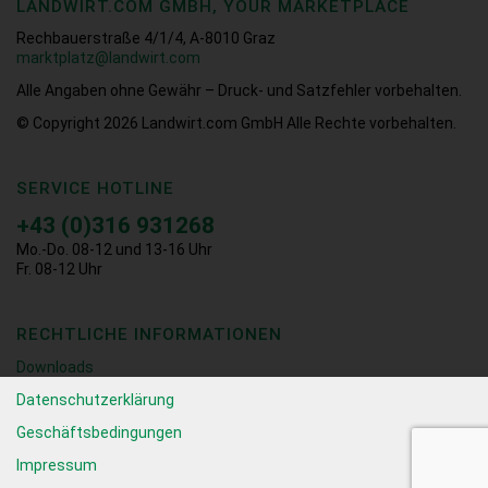
LANDWIRT.COM GMBH, YOUR MARKETPLACE
Rechbauerstraße 4/1/4, A-8010 Graz
marktplatz@landwirt.com
Alle Angaben ohne Gewähr – Druck- und Satzfehler vorbehalten.
© Copyright 2026
Landwirt.com GmbH Alle Rechte vorbehalten.
SERVICE HOTLINE
+43 (0)316 931268
Mo.-Do. 08-12 und 13-16 Uhr
Fr. 08-12 Uhr
RECHTLICHE INFORMATIONEN
Downloads
Datenschutzerklärung
Geschäftsbedingungen
Impressum