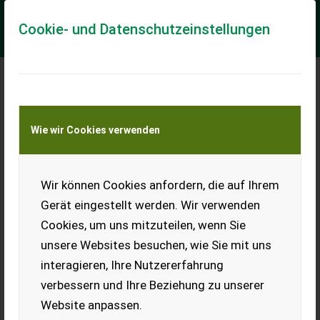
Cookie- und Datenschutzeinstellungen
Meine Transportkostenanfrage
Wie wir Cookies verwenden
Transport von Land- und Baumaschinen –
KEINE Tiertransporte
Wir können Cookies anfordern, die auf Ihrem
Lindner GEO 75A
Gerät eingestellt werden. Wir verwenden
Radio, Arbeitsscheinwerfer, höhenverst.AHK hydr. Oberlenker
Cookies, um uns mitzuteilen, wenn Sie
hinten Frontlader Hydrac Economy EC 1000 Euro-Aufnahme
Hydro Fix für FL-Schwinge 6.500 ...
unsere Websites besuchen, wie Sie mit uns
interagieren, Ihre Nutzererfahrung
EUR 37.500
inkl. 20 % MwSt.
verbessern und Ihre Beziehung zu unserer
Website anpassen.