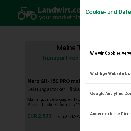
Cookie- und Dat
Meine Transportkosten
Wie wir Cookies ver
Transport von Land- und Baumas
Tiertransporte
Wichtige Website Co
Nero SH-150 PRO mobiler Häcksler - bis z
Leistungsstarker Häcksler
Google Analytics Co
Mächtig, zuverlässig, einfach zu starten: Der Nero SH-
Starter häckselt Äste bis 12 cm – Profi-Qualität für Ihr 
Andere externe Dien
EUR 2.500
inkl. 20 % MwSt.