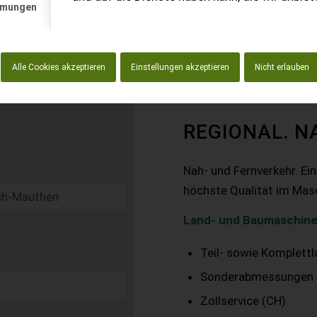
mmungen
Alle Cookies akzeptieren
Einstellungen akzeptieren
Nicht erlauben
REGIONAL. N
Nah- und Fernverkehr. Ei
höchste Qualität im Mas
Land- und Baumaschine
Teil- sowie Komplett
Sonderabmessungen
Zollservice (CH)