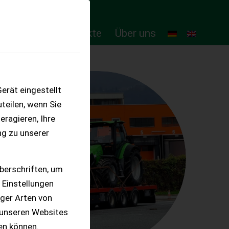
ten
Online-Produkte
Über uns
erät eingestellt
teilen, wenn Sie
eragieren, Ihre
ng zu unserer
berschriften, um
 Einstellungen
iger Arten von
 unseren Websites
ten können.