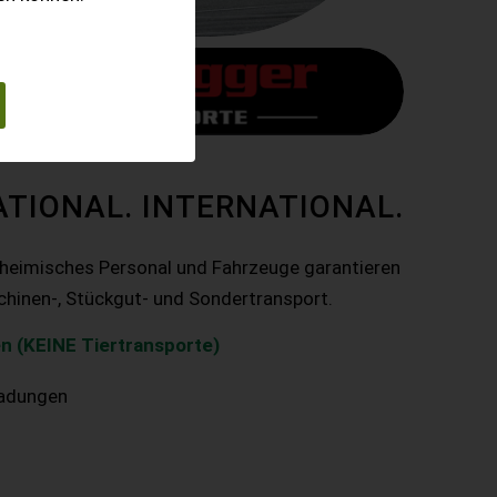
ATIONAL. INTERNATIONAL.
nheimisches Personal und Fahrzeuge garantieren
chinen-, Stückgut- und Sondertransport.
n (KEINE Tiertransporte)
ladungen