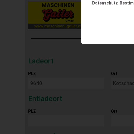
Datenschutz-Besti
Ladeort
PLZ
Ort
Entladeort
PLZ
Ort