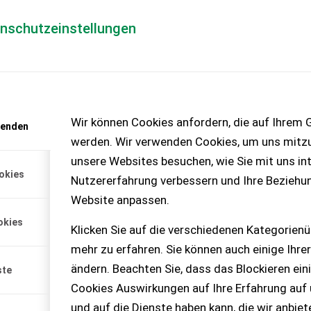
enschutzeinstellungen
Händlerlogin
für Händler
Mediada
anfrage
Wir können Cookies anfordern, die auf Ihrem G
wenden
chinen – KEINE
werden. Wir verwenden Cookies, um uns mitzu
unsere Websites besuchen, wie Sie mit uns int
okies
Nutzererfahrung verbessern und Ihre Beziehu
u 12cm Äste
Website anpassen.
okies
Klicken Sie auf die verschiedenen Kategorienü
150 PRO mit 15 PS und E-
mehr zu erfahren. Sie können auch einige Ihrer
Zuhause - M...
ändern. Beachten Sie, dass das Blockieren ein
ste
Cookies Auswirkungen auf Ihre Erfahrung auf
und auf die Dienste haben kann, die wir anbie