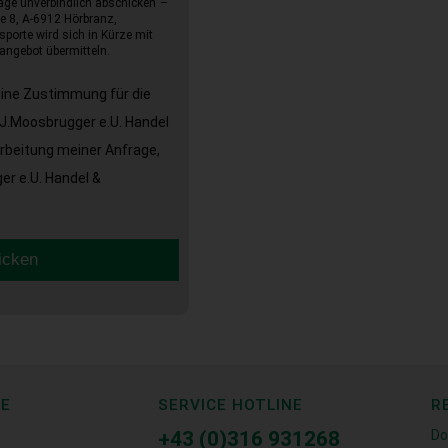
age unverbindlich abschicken“–
e 8, A-6912 Hörbranz,
sporte wird sich in Kürze mit
angebot übermitteln.
eine Zustimmung für die
J.Moosbrugger e.U. Handel
arbeitung meiner Anfrage,
r e.U. Handel &
icken
CE
SERVICE HOTLINE
R
+43 (0)316 931268
Do