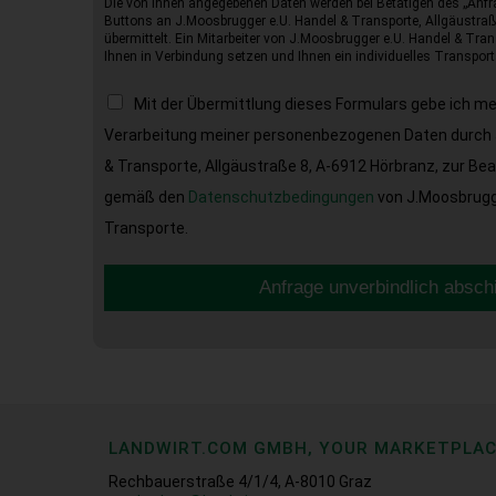
Die von Ihnen angegebenen Daten werden bei Betätigen des „Anfr
Buttons an J.Moosbrugger e.U. Handel & Transporte, Allgäustraß
übermittelt. Ein Mitarbeiter von J.Moosbrugger e.U. Handel & Tran
Ihnen in Verbindung setzen und Ihnen ein individuelles Transport
Mit der Übermittlung dieses Formulars gebe ich m
Verarbeitung meiner personenbezogenen Daten durch 
& Transporte, Allgäustraße 8, A-6912 Hörbranz, zur Be
gemäß den
Datenschutzbedingungen
von J.Moosbrugge
Transporte.
Anfrage unverbindlich absch
LANDWIRT.COM GMBH, YOUR MARKETPLA
Rechbauerstraße 4/1/4, A-8010 Graz