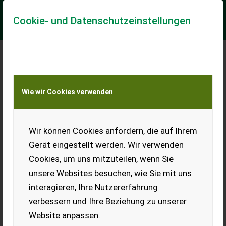
Cookie- und Datenschutzeinstellungen
Meine Transportkostenanfrage
Wie wir Cookies verwenden
Transport von Land- und Baumaschinen –
KEINE Tiertransporte
Wir können Cookies anfordern, die auf Ihrem
Hatzenbichler Hackgerät 8r. 75cm Kameragest.
Gerät eingestellt werden. Wir verwenden
Gebrauchtmaschine - sehr guter Zustand
Cookies, um uns mitzuteilen, wenn Sie
Nr. 69367 Hackgerät 8-Reihig - Baujahr 2021 - mit 75cm
unsere Websites besuchen, wie Sie mit uns
Reihenabstand - mit Kamera Steuerung - mit hydr. Klappung -
mit Abaurahmen in Standart A...
interagieren, Ihre Nutzererfahrung
verbessern und Ihre Beziehung zu unserer
EUR 37.636
inkl. 13% MwSt./Verm.
Website anpassen.