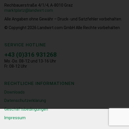
Rechbauerstraße 4/1/4, A-8010 Graz
marktplatz@landwirt.com
Alle Angaben ohne Gewähr – Druck- und Satzfehler vorbehalten.
© Copyright 2026
Landwirt.com GmbH Alle Rechte vorbehalten.
SERVICE HOTLINE
+43 (0)316 931268
Mo.-Do. 08-12 und 13-16 Uhr
Fr. 08-12 Uhr
RECHTLICHE INFORMATIONEN
Downloads
Datenschutzerklärung
Geschäftsbedingungen
Impressum