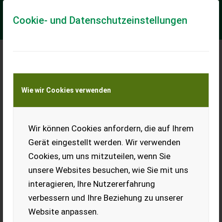
Cookie- und Datenschutzeinstellungen
Meine Transportkostenanfrage
Wie wir Cookies verwenden
Transport von Land- und Baumaschinen –
KEINE Tiertransporte
Wir können Cookies anfordern, die auf Ihrem
Deutz-Fahr C 6205 TS
Gerät eingestellt werden. Wir verwenden
inkl. Biso-Varioschneidwerk 5.5 m, mit Schneidwerkswagen.
Cookies, um uns mitzuteilen, wenn Sie
Verkauf im Kundenauftrag.
unsere Websites besuchen, wie Sie mit uns
EUR 130.900
inkl. 19% MwSt
interagieren, Ihre Nutzererfahrung
verbessern und Ihre Beziehung zu unserer
Website anpassen.