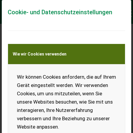
Cookie- und Datenschutzeinstellungen
Meine Transportkostenanfrage
Wie wir Cookies verwenden
Transport von Land- und Baumaschinen –
KEINE Tiertransporte
Keine Anfrage Möglich!
Wir können Cookies anfordern, die auf Ihrem
Gerät eingestellt werden. Wir verwenden
Cookies, um uns mitzuteilen, wenn Sie
unsere Websites besuchen, wie Sie mit uns
Ladeort
interagieren, Ihre Nutzererfahrung
verbessern und Ihre Beziehung zu unserer
PLZ
Ort
Website anpassen.