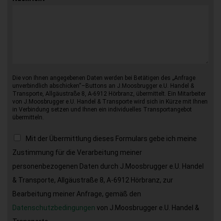
Die von Ihnen angegebenen Daten werden bei Betätigen des „Anfrage
unverbindlich abschicken“–Buttons an J.Moosbrugger e.U. Handel &
Transporte, Allgäustraße 8, A-6912 Hörbranz, übermittelt. Ein Mitarbeiter
von J.Moosbrugger e.U. Handel & Transporte wird sich in Kürze mit Ihnen
in Verbindung setzen und Ihnen ein individuelles Transportangebot
übermitteln.
Mit der Übermittlung dieses Formulars gebe ich meine
Zustimmung für die Verarbeitung meiner
personenbezogenen Daten durch J.Moosbrugger e.U. Handel
& Transporte, Allgäustraße 8, A-6912 Hörbranz, zur
Bearbeitung meiner Anfrage, gemäß den
Datenschutzbedingungen
von J.Moosbrugger e.U. Handel &