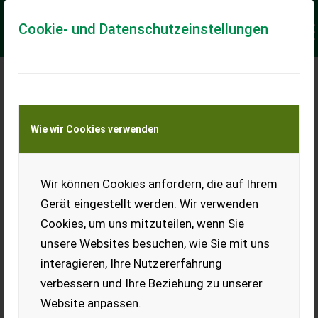
Cookie- und Datenschutzeinstellungen
Meine Transportkostenanfrage
Wie wir Cookies verwenden
Transport von Land- und Baumaschinen –
KEINE Tiertransporte
Keine Anfrage Möglich!
Wir können Cookies anfordern, die auf Ihrem
Gerät eingestellt werden. Wir verwenden
Cookies, um uns mitzuteilen, wenn Sie
unsere Websites besuchen, wie Sie mit uns
Ladeort
interagieren, Ihre Nutzererfahrung
verbessern und Ihre Beziehung zu unserer
PLZ
Ort
Website anpassen.