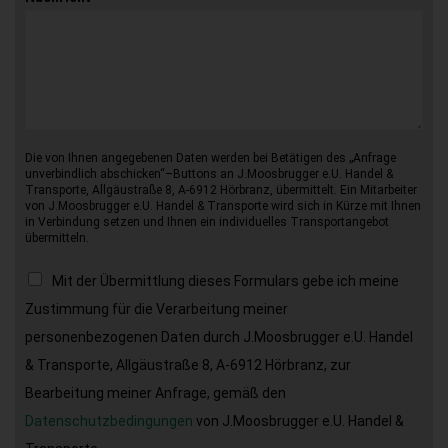
Die von Ihnen angegebenen Daten werden bei Betätigen des „Anfrage
unverbindlich abschicken“–Buttons an J.Moosbrugger e.U. Handel &
Transporte, Allgäustraße 8, A-6912 Hörbranz, übermittelt. Ein Mitarbeiter
von J.Moosbrugger e.U. Handel & Transporte wird sich in Kürze mit Ihnen
in Verbindung setzen und Ihnen ein individuelles Transportangebot
übermitteln.
Mit der Übermittlung dieses Formulars gebe ich meine
Zustimmung für die Verarbeitung meiner
personenbezogenen Daten durch J.Moosbrugger e.U. Handel
& Transporte, Allgäustraße 8, A-6912 Hörbranz, zur
Bearbeitung meiner Anfrage, gemäß den
Datenschutzbedingungen
von J.Moosbrugger e.U. Handel &