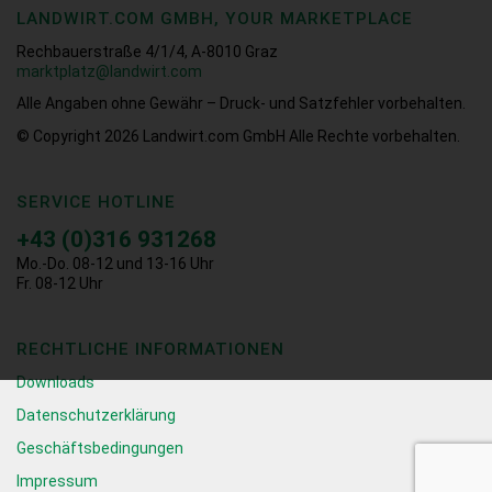
LANDWIRT.COM GMBH, YOUR MARKETPLACE
Rechbauerstraße 4/1/4, A-8010 Graz
marktplatz@landwirt.com
Alle Angaben ohne Gewähr – Druck- und Satzfehler vorbehalten.
© Copyright 2026
Landwirt.com GmbH Alle Rechte vorbehalten.
SERVICE HOTLINE
+43 (0)316 931268
Mo.-Do. 08-12 und 13-16 Uhr
Fr. 08-12 Uhr
RECHTLICHE INFORMATIONEN
Downloads
Datenschutzerklärung
Geschäftsbedingungen
Impressum