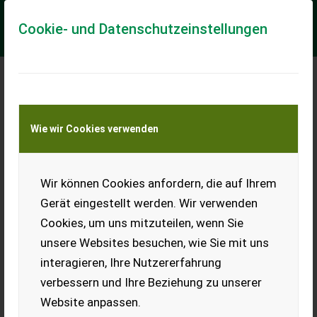
Cookie- und Datenschutzeinstellungen
Meine Transportkostenanfrage
Wie wir Cookies verwenden
Transport von Land- und Baumaschinen –
KEINE Tiertransporte
Wir können Cookies anfordern, die auf Ihrem
Orsi EVO Plus 220 (20836)
Gerät eingestellt werden. Wir verwenden
**Produktbeschreibung Orsi Evo Plus 220** Ich freue mich,
Cookies, um uns mitzuteilen, wenn Sie
Ihnen im Maschinenzentrum St. Martin den Orsi Evo Plus 220,
Baujahr 2024, ausführlich vo...
unsere Websites besuchen, wie Sie mit uns
interagieren, Ihre Nutzererfahrung
EUR 5.500
inkl. 20 % MwSt.
verbessern und Ihre Beziehung zu unserer
Website anpassen.