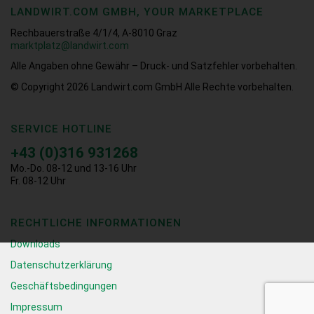
LANDWIRT.COM GMBH, YOUR MARKETPLACE
Rechbauerstraße 4/1/4, A-8010 Graz
marktplatz@landwirt.com
Alle Angaben ohne Gewähr – Druck- und Satzfehler vorbehalten.
© Copyright 2026
Landwirt.com GmbH Alle Rechte vorbehalten.
SERVICE HOTLINE
+43 (0)316 931268
Mo.-Do. 08-12 und 13-16 Uhr
Fr. 08-12 Uhr
RECHTLICHE INFORMATIONEN
Downloads
Datenschutzerklärung
Geschäftsbedingungen
Impressum