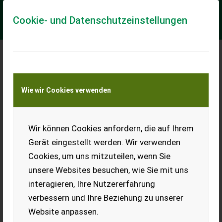
Cookie- und Datenschutzeinstellungen
Meine Transportkostenanfrage
Wie wir Cookies verwenden
Transport von Land- und Baumaschinen –
KEINE Tiertransporte
Wir können Cookies anfordern, die auf Ihrem
Stepa HDK 4010 S (25409)
Gerät eingestellt werden. Wir verwenden
Hängedrehkran: Stepa HDC 4010 S *Dreifachteleskop
Cookies, um uns mitzuteilen, wenn Sie
Reichweite 9,90m *Spurbreite 2,50m *Endlosschwenkwerk
*Schoppeinrichtung / Greiferhochstellung *...
unsere Websites besuchen, wie Sie mit uns
interagieren, Ihre Nutzererfahrung
EUR 13.900
inkl. 13% MwSt./Verm.
verbessern und Ihre Beziehung zu unserer
Website anpassen.