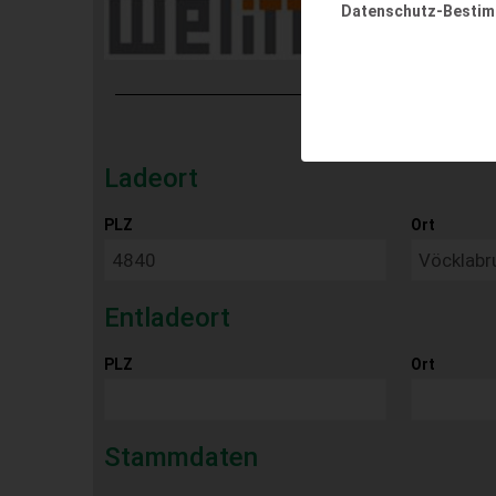
Datenschutz-Besti
Ladeort
PLZ
Ort
Entladeort
PLZ
Ort
Stammdaten