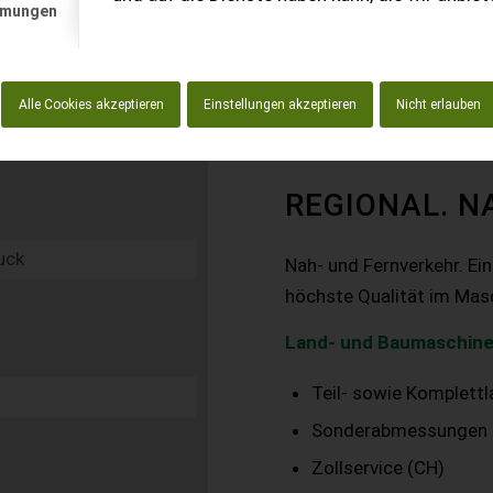
mmungen
Alle Cookies akzeptieren
Einstellungen akzeptieren
Nicht erlauben
REGIONAL. N
Nah- und Fernverkehr. Ei
höchste Qualität im Mas
Land- und Baumaschine
Teil- sowie Komplett
Sonderabmessungen
Zollservice (CH)