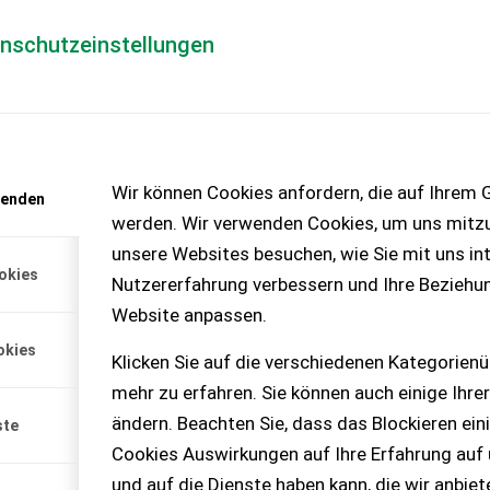
enschutzeinstellungen
Händlerlogin
für Händler
Mediada
anfrage
Wir können Cookies anfordern, die auf Ihrem G
wenden
chinen – KEINE
werden. Wir verwenden Cookies, um uns mitzu
unsere Websites besuchen, wie Sie mit uns int
okies
Nutzererfahrung verbessern und Ihre Beziehu
 !!!!
Website anpassen.
r 6 Betriebsstunden
okies
kg auf den Stützarmen ...
Klicken Sie auf die verschiedenen Kategorienü
mehr zu erfahren. Sie können auch einige Ihrer
ändern. Beachten Sie, dass das Blockieren ein
ste
Cookies Auswirkungen auf Ihre Erfahrung auf
und auf die Dienste haben kann, die wir anbie