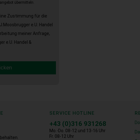
angebot übermitteln.
eine Zustimmung für die
J.Moosbrugger e.U. Handel
arbeitung meiner Anfrage,
r e.U. Handel &
icken
CE
SERVICE HOTLINE
R
+43 (0)316 931268
Do
Mo.-Do. 08-12 und 13-16 Uhr
Da
Fr. 08-12 Uhr
behalten.