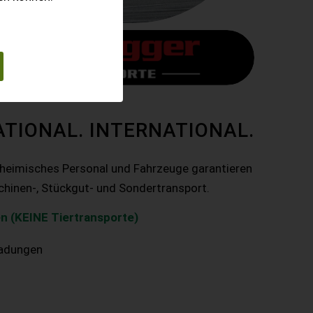
ATIONAL. INTERNATIONAL.
nheimisches Personal und Fahrzeuge garantieren
chinen-, Stückgut- und Sondertransport.
n (KEINE Tiertransporte)
ladungen