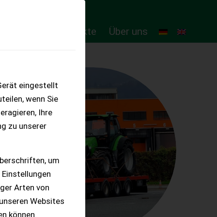
ten
Online-Produkte
Über uns
erät eingestellt
teilen, wenn Sie
eragieren, Ihre
ng zu unserer
berschriften, um
 Einstellungen
iger Arten von
 unseren Websites
ten können.