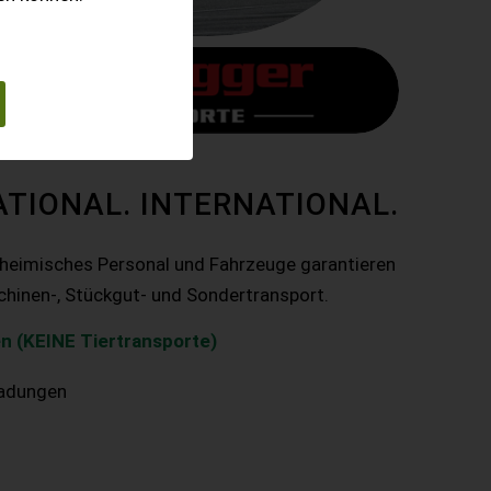
ATIONAL. INTERNATIONAL.
nheimisches Personal und Fahrzeuge garantieren
chinen-, Stückgut- und Sondertransport.
n (KEINE Tiertransporte)
ladungen