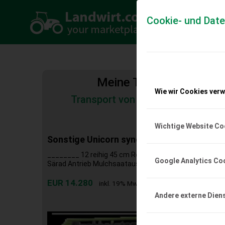
Cookie- und Dat
Meine Transportkosten
Wie wir Cookies ver
Transport von Land- und Baumas
Tiertransporte
Wichtige Website Co
Sonstige Unicorn synchro drive
________ 12 reihig 45 cm Reihenabstand Hydr. Klappbar 
Google Analytics Co
Särad Antrieb Mulchsaatausrüstung Beleuchtung
EUR 14.280
inkl. 19% MwSt
Andere externe Dien