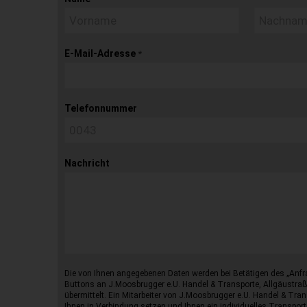
E-Mail-Adresse
*
Telefonnummer
Nachricht
Die von Ihnen angegebenen Daten werden bei Betätigen des „Anfr
Buttons an J.Moosbrugger e.U. Handel & Transporte, Allgäustraß
übermittelt. Ein Mitarbeiter von J.Moosbrugger e.U. Handel & Tran
Ihnen in Verbindung setzen und Ihnen ein individuelles Transport