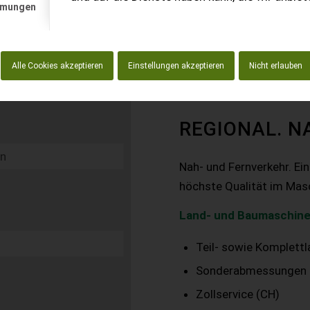
mmungen
Alle Cookies akzeptieren
Einstellungen akzeptieren
Nicht erlauben
REGIONAL. N
Nah- und Fernverkehr. Ei
höchste Qualität im Mas
Land- und Baumaschine
Teil- sowie Komplett
Sonderabmessungen
Zollservice (CH)