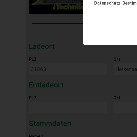
Datenschutz-Besti
Ladeort
PLZ
Ort
Entladeort
PLZ
Ort
Stammdaten
Name
*