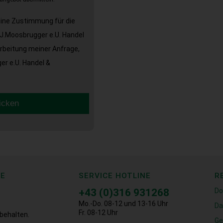
eine Zustimmung für die
J.Moosbrugger e.U. Handel
arbeitung meiner Anfrage,
r e.U. Handel &
icken
CE
SERVICE HOTLINE
R
+43 (0)316 931268
Do
Mo.-Do. 08-12 und 13-16 Uhr
Da
Fr. 08-12 Uhr
behalten.
Ge