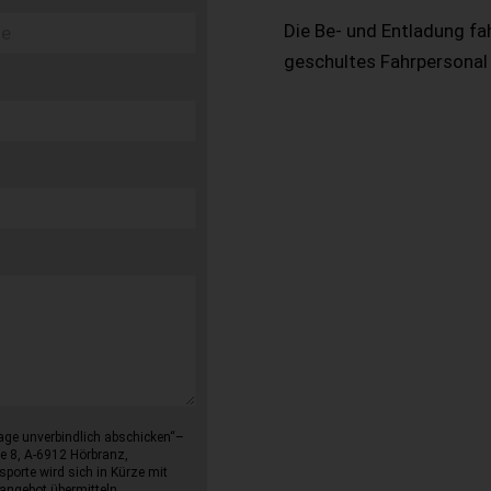
Die Be- und Entladung fa
geschultes Fahrpersonal
age unverbindlich abschicken“–
e 8, A-6912 Hörbranz,
sporte wird sich in Kürze mit
angebot übermitteln.