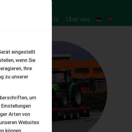
ten
Online-Produkte
Über uns
erät eingestellt
teilen, wenn Sie
eragieren, Ihre
ng zu unserer
berschriften, um
 Einstellungen
iger Arten von
 unseren Websites
ten können.