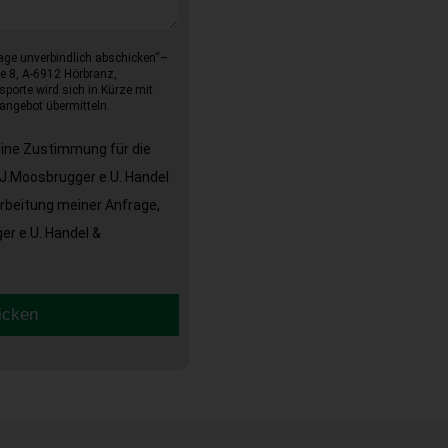
age unverbindlich abschicken“–
e 8, A-6912 Hörbranz,
sporte wird sich in Kürze mit
angebot übermitteln.
eine Zustimmung für die
J.Moosbrugger e.U. Handel
arbeitung meiner Anfrage,
r e.U. Handel &
icken