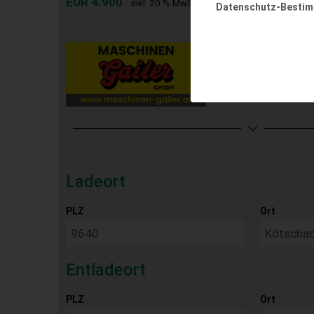
EUR 4.900
inkl. 20 % MwSt.
Datenschutz-Besti
Ladeort
PLZ
Ort
Entladeort
PLZ
Ort