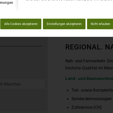
mmungen
Alle Cookies akzeptieren
Einstellungen akzeptieren
Nicht erlauben
REGIONAL. N
Nah- und Fernverkehr. Ei
höchste Qualität im Mas
Land- und Baumaschine
Teil- sowie Komplett
Sonderabmessungen
Zollservice (CH)