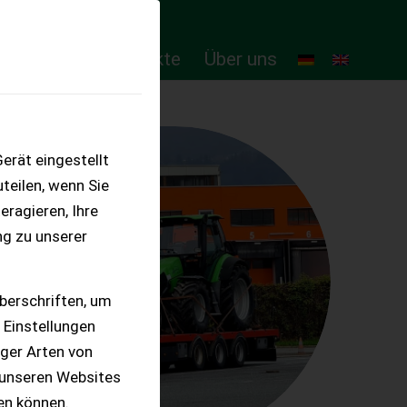
ten
Online-Produkte
Über uns
erät eingestellt
teilen, wenn Sie
eragieren, Ihre
ng zu unserer
berschriften, um
 Einstellungen
iger Arten von
 unseren Websites
ten können.