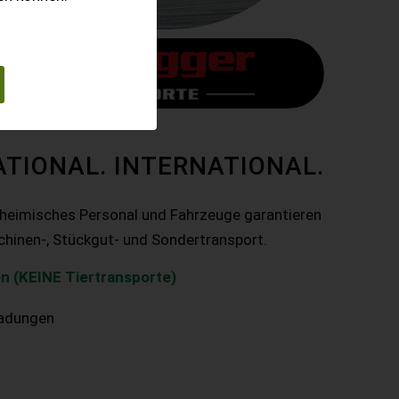
ATIONAL. INTERNATIONAL.
nheimisches Personal und Fahrzeuge garantieren
chinen-, Stückgut- und Sondertransport.
n (KEINE Tiertransporte)
ladungen