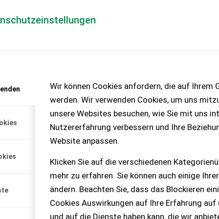
enschutzeinstellungen
Händlerlogin
für Händler
Mediada
anfrage
Wir können Cookies anfordern, die auf Ihrem G
wenden
chinen – KEINE
werden. Wir verwenden Cookies, um uns mitzu
unsere Websites besuchen, wie Sie mit uns int
okies
Nutzererfahrung verbessern und Ihre Beziehu
0T Rasentraktor mit
Website anpassen.
ite
okies
asentraktor
Klicken Sie auf die verschiedenen Kategorienü
mehr zu erfahren. Sie können auch einige Ihrer
tabel, effizient: Der
t 108 cm Schnittbreite und
ändern. Beachten Sie, dass das Blockieren ein
ste
angkorb macht Mähen auf
Cookies Auswirkungen auf Ihre Erfahrung auf
und auf die Dienste haben kann, die wir anbie