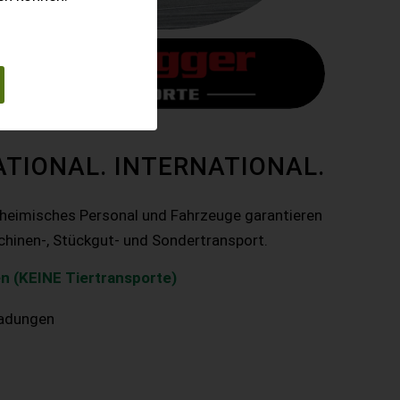
ATIONAL. INTERNATIONAL.
nheimisches Personal und Fahrzeuge garantieren
chinen-, Stückgut- und Sondertransport.
n (KEINE Tiertransporte)
ladungen