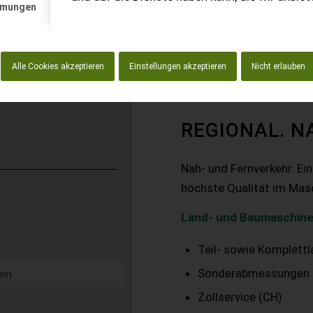
mmungen
Alle Cookies akzeptieren
Einstellungen akzeptieren
Nicht erlauben
REGIONAL. N
Nah- und Fernverkehr. Ei
höchste Qualität im Mas
Land- und Baumaschine
Teil- sowie Komplett
Sonderabmessungen
Zollservice (CH)