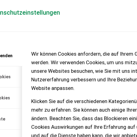
enschutzeinstellungen
Händlerlogin
für Händler
Mediada
anfrage
Wir können Cookies anfordern, die auf Ihrem G
wenden
chinen – KEINE
werden. Wir verwenden Cookies, um uns mitzu
unsere Websites besuchen, wie Sie mit uns int
okies
Nutzererfahrung verbessern und Ihre Beziehu
 Selbstlader
Website anpassen.
tal Fach
okies
Klicken Sie auf die verschiedenen Kategorienü
 Punkt umgebaut, voll
mehr zu erfahren. Sie können auch einige Ihrer
1500 Ballen gewickelt,
ebraucht verwendet kann
ändern. Beachten Sie, dass das Blockieren ein
ste
Cookies Auswirkungen auf Ihre Erfahrung auf
3% MwSt./Verm.
und auf die Dienste haben kann, die wir anbie