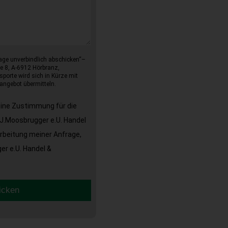
age unverbindlich abschicken“–
e 8, A-6912 Hörbranz,
sporte wird sich in Kürze mit
angebot übermitteln.
eine Zustimmung für die
J.Moosbrugger e.U. Handel
arbeitung meiner Anfrage,
r e.U. Handel &
icken