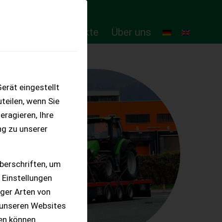
ten
Online-Produkte
Über uns
erät eingestellt
teilen, wenn Sie
eragieren, Ihre
ng zu unserer
berschriften, um
 Einstellungen
iger Arten von
 unseren Websites
ten können.