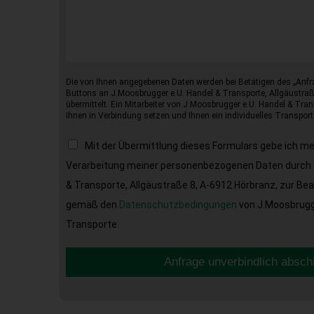
Die von Ihnen angegebenen Daten werden bei Betätigen des „Anfr
Buttons an J.Moosbrugger e.U. Handel & Transporte, Allgäustraß
übermittelt. Ein Mitarbeiter von J.Moosbrugger e.U. Handel & Tran
Ihnen in Verbindung setzen und Ihnen ein individuelles Transport
Mit der Übermittlung dieses Formulars gebe ich m
Verarbeitung meiner personenbezogenen Daten durch 
& Transporte, Allgäustraße 8, A-6912 Hörbranz, zur Be
gemäß den
Datenschutzbedingungen
von J.Moosbrugge
Transporte.
Anfrage unverbindlich absch