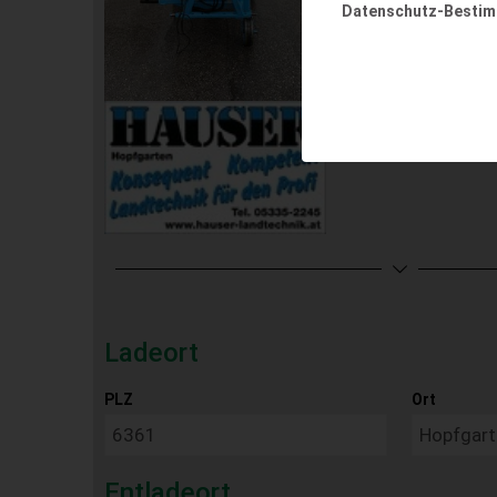
Datenschutz-Besti
Ladeort
PLZ
Ort
Entladeort