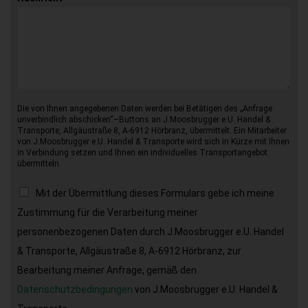
Die von Ihnen angegebenen Daten werden bei Betätigen des „Anfrage
unverbindlich abschicken“–Buttons an J.Moosbrugger e.U. Handel &
Transporte, Allgäustraße 8, A-6912 Hörbranz, übermittelt. Ein Mitarbeiter
von J.Moosbrugger e.U. Handel & Transporte wird sich in Kürze mit Ihnen
in Verbindung setzen und Ihnen ein individuelles Transportangebot
übermitteln.
Mit der Übermittlung dieses Formulars gebe ich meine
Zustimmung für die Verarbeitung meiner
personenbezogenen Daten durch J.Moosbrugger e.U. Handel
& Transporte, Allgäustraße 8, A-6912 Hörbranz, zur
Bearbeitung meiner Anfrage, gemäß den
Datenschutzbedingungen
von J.Moosbrugger e.U. Handel &