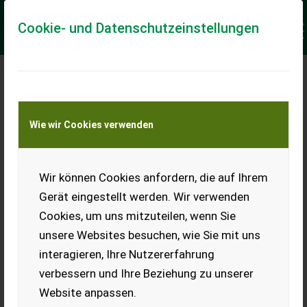
Cookie- und Datenschutzeinstellungen
Meine Transportkostenanfrage
Wie wir Cookies verwenden
Transport von Land- und Baumaschinen –
KEINE Tiertransporte
Keine Anfrage Möglich!
Wir können Cookies anfordern, die auf Ihrem
Gerät eingestellt werden. Wir verwenden
Cookies, um uns mitzuteilen, wenn Sie
unsere Websites besuchen, wie Sie mit uns
Ladeort
interagieren, Ihre Nutzererfahrung
verbessern und Ihre Beziehung zu unserer
PLZ
Ort
Website anpassen.