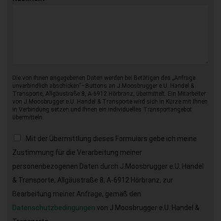
Die von Ihnen angegebenen Daten werden bei Betätigen des „Anfrage
unverbindlich abschicken“–Buttons an J.Moosbrugger e.U. Handel &
Transporte, Allgäustraße 8, A-6912 Hörbranz, übermittelt. Ein Mitarbeiter
von J.Moosbrugger e.U. Handel & Transporte wird sich in Kürze mit Ihnen
in Verbindung setzen und Ihnen ein individuelles Transportangebot
übermitteln.
Mit der Übermittlung dieses Formulars gebe ich meine
Zustimmung für die Verarbeitung meiner
personenbezogenen Daten durch J.Moosbrugger e.U. Handel
& Transporte, Allgäustraße 8, A-6912 Hörbranz, zur
Bearbeitung meiner Anfrage, gemäß den
Datenschutzbedingungen
von J.Moosbrugger e.U. Handel &