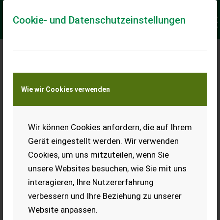
Cookie- und Datenschutzeinstellungen
Meine Transportkostenanfrage
Wie wir Cookies verwenden
Transport von Land- und Baumaschinen –
KEINE Tiertransporte
Keine Anfrage Möglich!
Wir können Cookies anfordern, die auf Ihrem
Gerät eingestellt werden. Wir verwenden
Cookies, um uns mitzuteilen, wenn Sie
unsere Websites besuchen, wie Sie mit uns
Ladeort
interagieren, Ihre Nutzererfahrung
verbessern und Ihre Beziehung zu unserer
PLZ
Ort
Website anpassen.