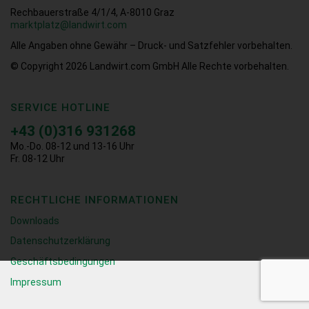
Rechbauerstraße 4/1/4, A-8010 Graz
marktplatz@landwirt.com
Alle Angaben ohne Gewähr – Druck- und Satzfehler vorbehalten.
© Copyright 2026
Landwirt.com GmbH Alle Rechte vorbehalten.
SERVICE HOTLINE
+43 (0)316 931268
Mo.-Do. 08-12 und 13-16 Uhr
Fr. 08-12 Uhr
RECHTLICHE INFORMATIONEN
Downloads
Datenschutzerklärung
Geschäftsbedingungen
Impressum