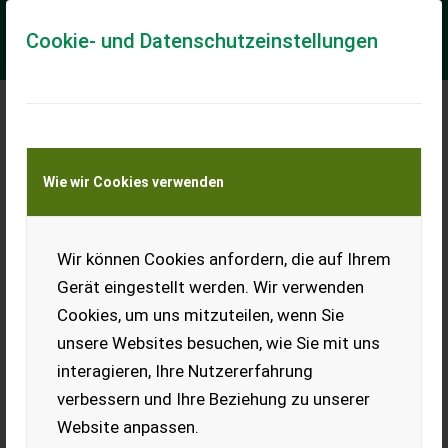
Cookie- und Datenschutzeinstellungen
Meine Transportkostenanfrage
Wie wir Cookies verwenden
Transport von Land- und Baumaschinen –
KEINE Tiertransporte
Wir können Cookies anfordern, die auf Ihrem
Rauch MDS 20.2 E-CLICK
Gerät eingestellt werden. Wir verwenden
Grenzstreueinrichtung Telimat T1 E-Click Gelenkwelle
Cookies, um uns mitzuteilen, wenn Sie
EUR 7.150
inkl. 20 % MwSt.
unsere Websites besuchen, wie Sie mit uns
interagieren, Ihre Nutzererfahrung
verbessern und Ihre Beziehung zu unserer
Website anpassen.