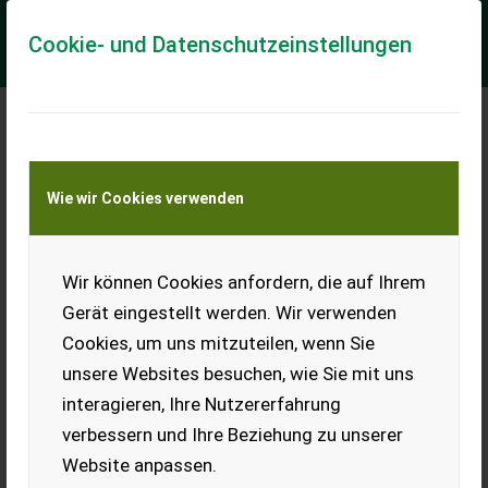
Cookie- und Datenschutzeinstellungen
Meine Transportkostenanfrage
Wie wir Cookies verwenden
Transport von Land- und Baumaschinen –
KEINE Tiertransporte
Wir können Cookies anfordern, die auf Ihrem
Amazone Cirrus 6003-2
Gerät eingestellt werden. Wir verwenden
- Anhängesäkombination - Einkammerbehälter 3600l -
Cookies, um uns mitzuteilen, wenn Sie
Schnellentleerung - Seitlicher Ladesteg - LED Beleuchtung für
die Straßenfahrt - Fahrwerksschwin...
unsere Websites besuchen, wie Sie mit uns
interagieren, Ihre Nutzererfahrung
EUR 0
verbessern und Ihre Beziehung zu unserer
Website anpassen.