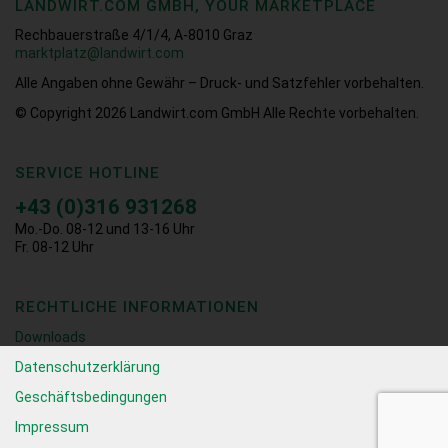
LANDWIRT.COM GMBH, YOUR MARKETPLACE
Rechbauerstraße 4/1/4, A-8010 Graz
marktplatz@landwirt.com
Alle Angaben ohne Gewähr – Druck- und Satzfehler vorbehalten.
© Copyright 2026
Landwirt.com GmbH Alle Rechte vorbehalten.
SERVICE HOTLINE
+43 (0)316 931268
Mo.-Do. 08-12 und 13-16 Uhr
Fr. 08-12 Uhr
RECHTLICHE INFORMATIONEN
Downloads
Datenschutzerklärung
Geschäftsbedingungen
Impressum