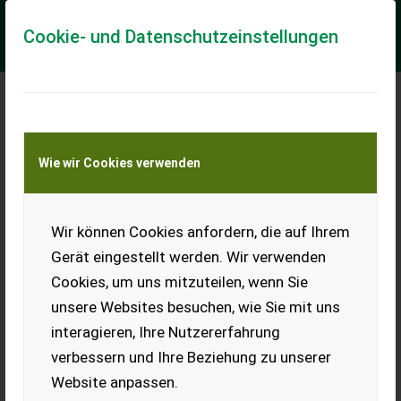
Cookie- und Datenschutzeinstellungen
Meine Transportkostenanfrage
Wie wir Cookies verwenden
Transport von Land- und Baumaschinen –
KEINE Tiertransporte
Wir können Cookies anfordern, die auf Ihrem
Sonstige TEREX TW 85
Gerät eingestellt werden. Wir verwenden
4-Zylinder Turbo 25km/h Allrad Kabine Lüftung Radio,
Cookies, um uns mitzuteilen, wenn Sie
Lenkradverstellung Bereifung 8.25-20, hydr. Fahrantrieb, 90er
Löffel Tapio Schubprozessor Typ...
unsere Websites besuchen, wie Sie mit uns
interagieren, Ihre Nutzererfahrung
EUR 72.000
inkl. 13% MwSt./Verm.
verbessern und Ihre Beziehung zu unserer
Website anpassen.