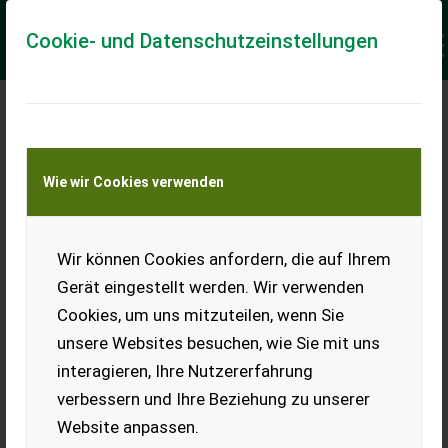
Cookie- und Datenschutzeinstellungen
Meine Transportkostenanfrage
Wie wir Cookies verwenden
Transport von Land- und Baumaschinen –
KEINE Tiertransporte
Keine Anfrage Möglich!
Wir können Cookies anfordern, die auf Ihrem
Gerät eingestellt werden. Wir verwenden
Cookies, um uns mitzuteilen, wenn Sie
unsere Websites besuchen, wie Sie mit uns
Ladeort
interagieren, Ihre Nutzererfahrung
verbessern und Ihre Beziehung zu unserer
PLZ
Ort
Website anpassen.