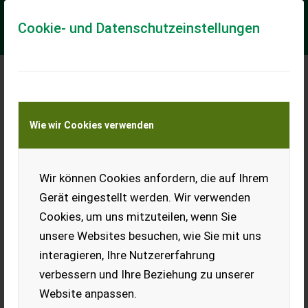
Cookie- und Datenschutzeinstellungen
Meine Transportkostenanfrage
Wie wir Cookies verwenden
Transport von Land- und Baumaschinen –
KEINE Tiertransporte
Wir können Cookies anfordern, die auf Ihrem
Sonstige Aktiv 1110
Gerät eingestellt werden. Wir verwenden
== Mer informasjon (NO) == mascus_category:
Cookies, um uns mitzuteilen, wenn Sie
agriharvesters Please provide reference number upon
request: 7888 See en.landbrukssalg.no/7888 for mor...
unsere Websites besuchen, wie Sie mit uns
interagieren, Ihre Nutzererfahrung
EUR 3.600
verbessern und Ihre Beziehung zu unserer
Website anpassen.