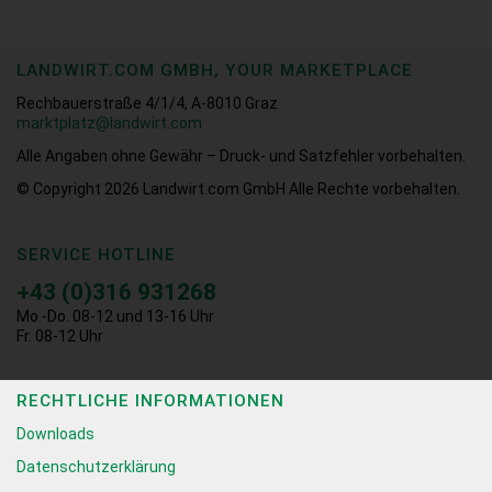
LANDWIRT.COM GMBH, YOUR MARKETPLACE
Rechbauerstraße 4/1/4, A-8010 Graz
marktplatz@landwirt.com
Alle Angaben ohne Gewähr – Druck- und Satzfehler vorbehalten.
© Copyright 2026
Landwirt.com GmbH Alle Rechte vorbehalten.
SERVICE HOTLINE
+43 (0)316 931268
Mo.-Do. 08-12 und 13-16 Uhr
Fr. 08-12 Uhr
RECHTLICHE INFORMATIONEN
Downloads
Datenschutzerklärung