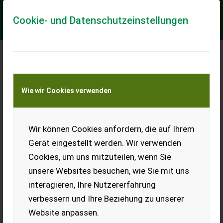
Cookie- und Datenschutzeinstellungen
Meine Transportkostenanfrage
Wie wir Cookies verwenden
Transport von Land- und Baumaschinen –
KEINE Tiertransporte
Wir können Cookies anfordern, die auf Ihrem
CAT 300.9
Gerät eingestellt werden. Wir verwenden
Verkaufe Cat 300.9 Minibagger inkl. 3x Löffelöffel, 1x DW
Cookies, um uns mitzuteilen, wenn Sie
Hydraulikkreis vorne, abgelesene Stunden, sofort
einsatzbereit, gute Ketten Weitere Anba...
unsere Websites besuchen, wie Sie mit uns
interagieren, Ihre Nutzererfahrung
EUR 13.000
inkl. 20 % MwSt.
verbessern und Ihre Beziehung zu unserer
Website anpassen.