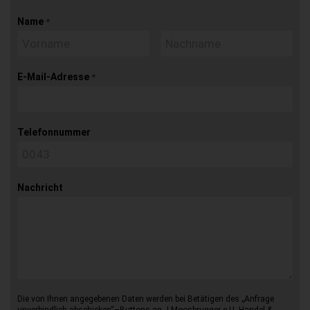
Name
*
E-Mail-Adresse
*
Telefonnummer
Nachricht
Die von Ihnen angegebenen Daten werden bei Betätigen des „Anfrage
unverbindlich abschicken“–Buttons an J.Moosbrugger e.U. Handel &