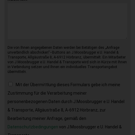
Die von Ihnen angegebenen Daten werden bei Betätigen des „Anfrage
unverbindlich abschicken“–Buttons an J.Moosbrugger e.U. Handel &
Transporte, Allgäustraße 8, A-6912 Hörbranz, übermittelt. Ein Mitarbeiter
von J.Moosbrugger e.U. Handel & Transporte wird sich in Kürze mit Ihnen
in Verbindung setzen und Ihnen ein individuelles Transportangebot
übermitteln.
Mit der Übermittlung dieses Formulars gebe ich meine
Zustimmung für die Verarbeitung meiner
personenbezogenen Daten durch J.Moosbrugger e.U. Handel
& Transporte, Allgäustraße 8, A-6912 Hörbranz, zur
Bearbeitung meiner Anfrage, gemäß den
Datenschutzbedingungen
von J.Moosbrugger e.U. Handel &