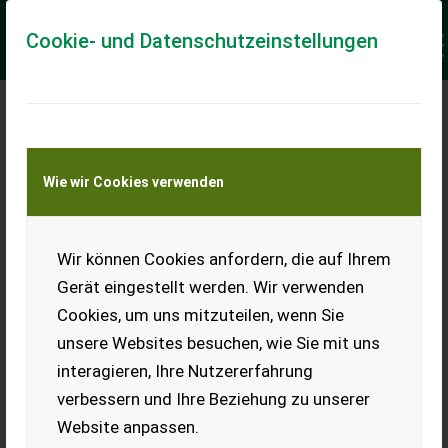
Cookie- und Datenschutzeinstellungen
Meine Transportkostenanfrage
Wie wir Cookies verwenden
Transport von Land- und Baumaschinen –
KEINE Tiertransporte
Keine Anfrage Möglich!
Wir können Cookies anfordern, die auf Ihrem
Gerät eingestellt werden. Wir verwenden
Cookies, um uns mitzuteilen, wenn Sie
unsere Websites besuchen, wie Sie mit uns
Ladeort
interagieren, Ihre Nutzererfahrung
verbessern und Ihre Beziehung zu unserer
PLZ
Ort
Website anpassen.