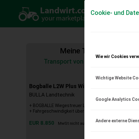
Cookie- und Dat
Meine Transportkosten
Wie wir Cookies ver
Transport von Land- und Baumas
Tiertransporte
Wichtige Website Co
Bogballe L2W Plus Wiegestreuer - 1700 Lit
BULLA Landtechnik
Google Analytics Co
+ BOGBALLE Wiegestreuer L2W Plus + Baujahr 2011 + B
+ Fahrgeschwindigkeit über GPS + Grenzstreueinrichtun
Andere externe Dien
EUR 8.850
MwSt nicht ausweisbar