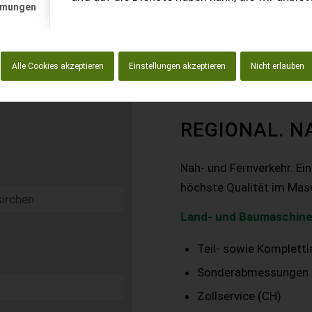
mmungen
Alle Cookies akzeptieren
Einstellungen akzeptieren
Nicht erlauben
REGIONAL. N
Nah- und Fernverkehr. Ei
höchste Qualität im Mas
Land- und Baumaschine
Teil- sowie Komplett
Sonderabmessungen
Zollservice (CH)