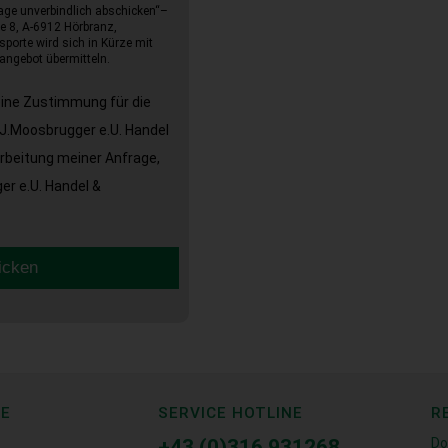
age unverbindlich abschicken“–
e 8, A-6912 Hörbranz,
sporte wird sich in Kürze mit
angebot übermitteln.
eine Zustimmung für die
J.Moosbrugger e.U. Handel
arbeitung meiner Anfrage,
r e.U. Handel &
icken
CE
SERVICE HOTLINE
R
+43 (0)316 931268
Do