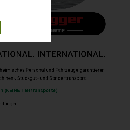
ATIONAL. INTERNATIONAL.
nheimisches Personal und Fahrzeuge garantieren
chinen-, Stückgut- und Sondertransport.
n (KEINE Tiertransporte)
ladungen