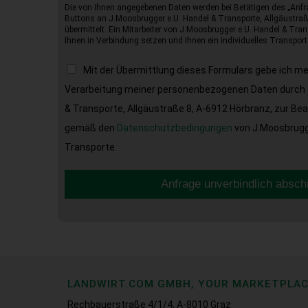
Die von Ihnen angegebenen Daten werden bei Betätigen des „Anfr
Buttons an J.Moosbrugger e.U. Handel & Transporte, Allgäustraß
übermittelt. Ein Mitarbeiter von J.Moosbrugger e.U. Handel & Tran
Ihnen in Verbindung setzen und Ihnen ein individuelles Transport
Mit der Übermittlung dieses Formulars gebe ich m
Verarbeitung meiner personenbezogenen Daten durch 
& Transporte, Allgäustraße 8, A-6912 Hörbranz, zur Be
gemäß den
Datenschutzbedingungen
von J.Moosbrugge
Transporte.
Anfrage unverbindlich absch
LANDWIRT.COM GMBH, YOUR MARKETPLA
Rechbauerstraße 4/1/4, A-8010 Graz