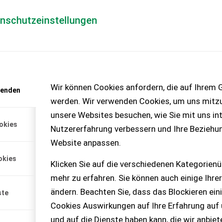
enschutzeinstellungen
Händlerlogin
für Händler
Mediada
anfrage
Wir können Cookies anfordern, die auf Ihrem G
wenden
chinen – KEINE
werden. Wir verwenden Cookies, um uns mitzu
unsere Websites besuchen, wie Sie mit uns int
okies
Nutzererfahrung verbessern und Ihre Beziehu
er
Website anpassen.
okies
Klicken Sie auf die verschiedenen Kategorienü
ehältervolumen 1700 Liter
mehr zu erfahren. Sie können auch einige Ihrer
g + Beleuchtung L...
ändern. Beachten Sie, dass das Blockieren ein
ste
Cookies Auswirkungen auf Ihre Erfahrung auf
und auf die Dienste haben kann, die wir anbie