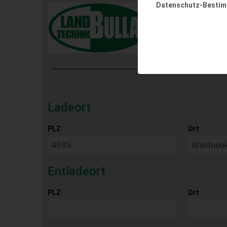
Datenschutz-Besti
Ladeort
PLZ
Ort
Entladeort
PLZ
Ort