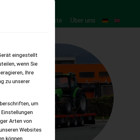
ten
Online-Produkte
Über uns
erät eingestellt
teilen, wenn Sie
eragieren, Ihre
ng zu unserer
berschriften, um
 Einstellungen
iger Arten von
 unseren Websites
ten können.