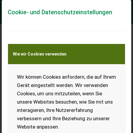
Cookie- und Datenschutzeinstellungen
Meine Transportkostenanfrage
Wie wir Cookies verwenden
Transport von Land- und Baumaschinen –
KEINE Tiertransporte
Wir können Cookies anfordern, die auf Ihrem
Takeuchi TB 145
Gerät eingestellt werden. Wir verwenden
Verkaufe Takeuchi TB 145
Cookies, um uns mitzuteilen, wenn Sie
inkl. hydraulischen
Schnellwechsler, 1x
unsere Websites besuchen, wie Sie mit uns
Schwenklöffel neu, 1x
interagieren, Ihre Nutzererfahrung
Tieflöffel, 2x DW
Hydraulikkreis vorne,
verbessern und Ihre Beziehung zu unserer
abgelesene Stunden, ...
Website anpassen.
EUR 34.200
inkl. 20 %