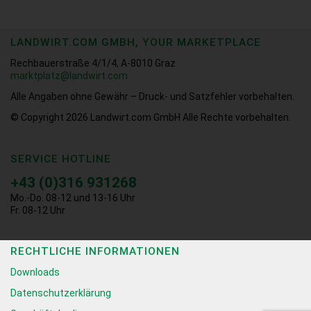
LANDWIRT.COM GMBH, YOUR MARKETPLACE
Rechbauerstraße 4/1/4, A-8010 Graz
marktplatz@landwirt.com
Alle Angaben ohne Gewähr – Druck- und Satzfehler vorbehalten.
© Copyright 2026
Landwirt.com GmbH Alle Rechte vorbehalten.
SERVICE HOTLINE
+43 (0)316 931268
Mo.-Do. 08-12 und 13-16 Uhr
Fr. 08-12 Uhr
RECHTLICHE INFORMATIONEN
Downloads
Datenschutzerklärung