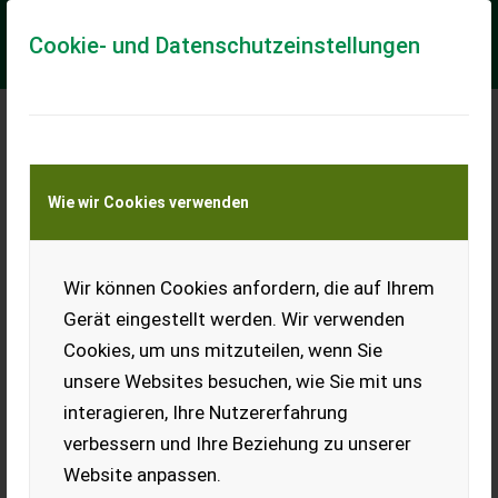
Cookie- und Datenschutzeinstellungen
Meine Transportkostenanfrage
Wie wir Cookies verwenden
Transport von Land- und Baumaschinen –
KEINE Tiertransporte
Wir können Cookies anfordern, die auf Ihrem
Fendt 314 Vario Profi+
Gerät eingestellt werden. Wir verwenden
Linie: - Profi+ Setting2 - Quick Star Spurführung RTK Motor: -
Cookies, um uns mitzuteilen, wenn Sie
Abgasstufe V Getriebe: - MZW 540/540E/1000 U/min
Kraftheber: - Oberlenker Sk hydr...
unsere Websites besuchen, wie Sie mit uns
interagieren, Ihre Nutzererfahrung
EUR 0
verbessern und Ihre Beziehung zu unserer
Website anpassen.