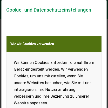
Cookie- und Datenschutzeinstellungen
Meine Transportkostenanfrage
Wie wir Cookies verwenden
Transport von Land- und Baumaschinen –
KEINE Tiertransporte
Wir können Cookies anfordern, die auf Ihrem
Sonstige Tuk Tuk / elektrisches Lastenfahrrad
mit Dach
Gerät eingestellt werden. Wir verwenden
Cookies, um uns mitzuteilen, wenn Sie
Maße (LxBxH): 2660 x 1175 x 1345 mm Ladefläche: 1250 x
1050 mm, Wände 330 mm hoch Eigengewicht: 220 kg /
unsere Websites besuchen, wie Sie mit uns
Zuladung: 305 kg / Gesamtgewicht: 525 kg S...
interagieren, Ihre Nutzererfahrung
EUR 2.990
inkl. 20 % MwSt.
verbessern und Ihre Beziehung zu unserer
Website anpassen.